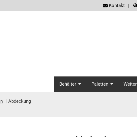
screen
Kontakt
screenreader.ma
Behälter
Paletten
Weiter
en
Abdeckung