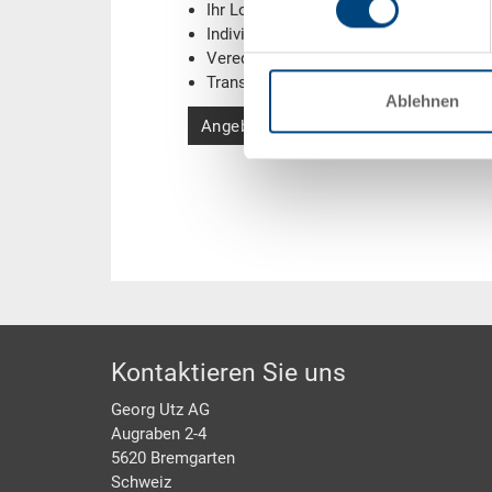
Ihr Logo / Labeling
(Beispiele)
Individuelle Systemlösungen
Veredelungen
Transponder (RFID) / Barcodes
(Beispi
Ablehnen
Angebot anfordern
Footer
Kontaktieren Sie uns
Georg Utz AG
Augraben 2-4
5620 Bremgarten
Schweiz