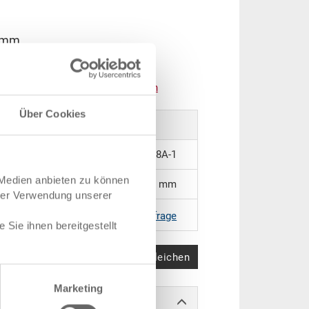
 mm
bestellt werden:
An
g
ebot anfordern
Über Cookies
53-1208A-1
 Medien anbieten zu können
1215 x 813 x 37 mm
hrer Verwendung unserer
|
Weitere Farben auf Anfrage
Sie ihnen bereitgestellt
Produkt vergleichen
Marketing