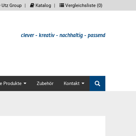
reader.meta_nav
scree
Utz Group
Katalog
Vergleichsliste (
0
)
clever - kreativ - nachhaltig - passend
in_nav
e Produkte
Zubehör
Kontakt