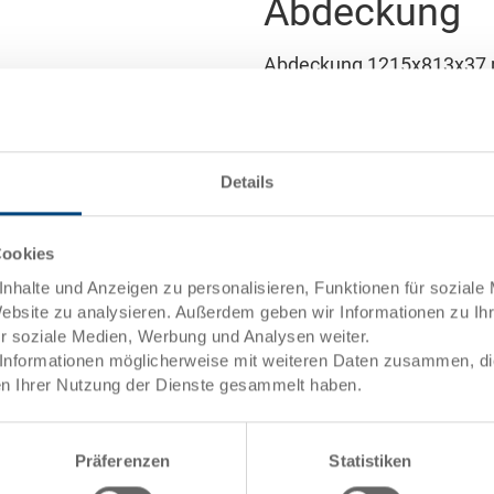
Abdeckung
Abdeckung 1215x813x37
Lieferzeit: Auf Anfrage
Das Produkt kann nicht online 
Details
Artikeldaten
Bestellnummer
Cookies
nhalte und Anzeigen zu personalisieren, Funktionen für soziale
Aussenmasse:
Website zu analysieren. Außerdem geben wir Informationen zu I
ür soziale Medien, Werbung und Analysen weiter.
Farbe:
Informationen möglicherweise mit weiteren Daten zusammen, die 
Abbildung ähnlich
n Ihrer Nutzung der Dienste gesammelt haben.
Angebot anfordern
et
Präferenzen
Statistiken
Technische Daten