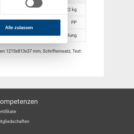
4,22 kg
PP
Alle zulassen
ohne Verriegelung
sen 1215x813x37 mm, Schrifteinsatz, Text:
ompetenzen
rtifikate
itgliedschaften