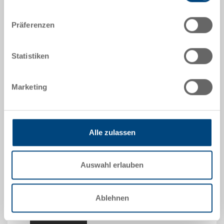
Präferenzen
Sichtlagerkasten SILAFIX
Statistiken
Sichtlagerkasten SILAFIX 170x102x78 mm
Masse
Marketing
170 x 102 x 78 mm
Farbe
Bestell Nr.
3-366N-0.6110.0203
Alle zulassen
Bestellmenge
ab 1 Stück
Lieferzeit
Auswahl erlauben
Ab Lager
Preis
Ablehnen
-
zum Produkt