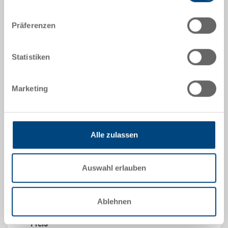
Präferenzen
Statistiken
Palettenbehälter PALOXE
Marketing
Palettenbehälter PALOXE 1200x1000x807 mm
Masse
1200 x 1000 x 807 mm
Farbe
Alle zulassen
Bestell Nr.
3-624-400.7000.0202
Auswahl erlauben
Bestellmenge
ab 1 Stück
Ablehnen
Lieferzeit
Ab Lager
Preis