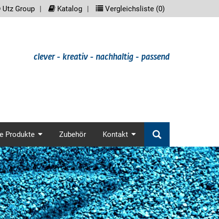
reader.meta_nav
scree
Utz Group
Katalog
Vergleichsliste (
0
)
clever - kreativ - nachhaltig - passend
in_nav
e Produkte
Zubehör
Kontakt