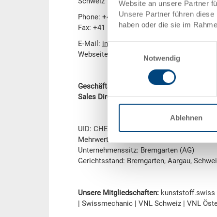
Schweiz
Website an unsere Partner f
Unsere Partner führen diese 
Phone: +41 56 648 77 11
haben oder die sie im Rahme
Fax: +41 56 648 79 12
E-Mail:
info.ch@utzgroup.com
Einwilligungsauswahl
Webseite:
www.utzgroup.com
Notwendig
Geschäftsführer
- Carsten Diekmann (Zeich
Sales Director
- Adrian Meili (Zeichnungsbe
Ablehnen
UID: CHE-102.475.515
Mehrwertsteuernummer: CHE-116.266.02
Unternehmenssitz: Bremgarten (AG)
Gerichtsstand: Bremgarten, Aargau, Schwei
Unsere Mitgliedschaften:
kunststoff.swiss
| Swissmechanic | VNL Schweiz | VNL Öst