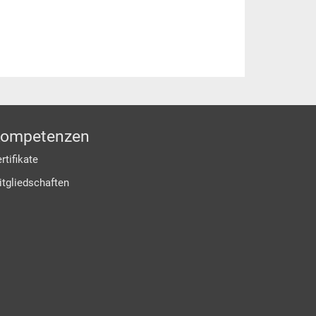
ompetenzen
rtifikate
itgliedschaften