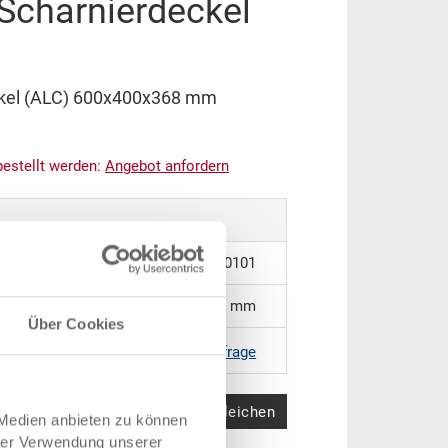
 Scharnierdeckel
ckel (ALC) 600x400x368 mm
bestellt werden:
An
g
ebot anfordern
43-6437-2.5070.0101
600 x 400 x 368 mm
Über Cookies
RAL 5012 |
Weitere Farben auf Anfrage
Produkt vergleichen
 Medien anbieten zu können
hrer Verwendung unserer