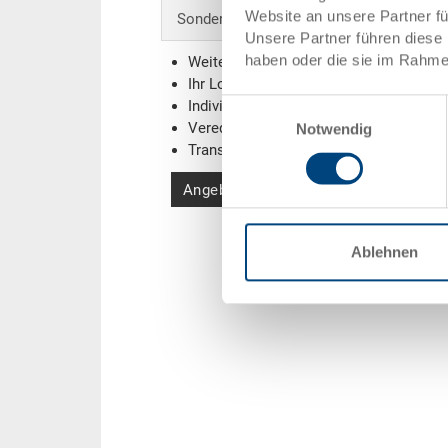
Website an unsere Partner f
Sonderanfertigungen - Unser Spezialgebi
Unsere Partner führen diese 
haben oder die sie im Rahme
Weitere Farben
Ihr Logo / Labeling
(Beispiele)
Einwilligungsauswahl
Individuelle Systemlösungen
Veredelungen
Notwendig
Transponder (RFID) / Barcodes
(Beispi
Angebot anfordern
Ablehnen