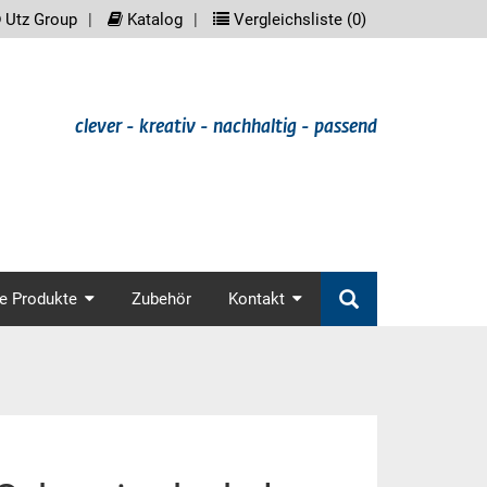
reader.meta_nav
scree
Utz Group
Katalog
Vergleichsliste (
0
)
clever - kreativ - nachhaltig - passend
in_nav
e Produkte
Zubehör
Kontakt