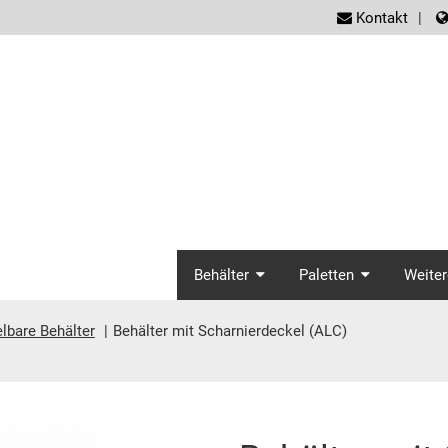
screen
Kontakt
screenreader.ma
Behälter
Paletten
Weiter
lbare Behälter
Behälter mit Scharnierdeckel (ALC)