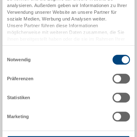
analysieren. Außerdem geben wir Informationen zu Ihrer
Aussenmasse:
Verwendung unserer Website an unsere Partner für
600 x 228 x 20 mm
soziale Medien, Werbung und Analysen weiter.
Unsere Partner führen diese Informationen
Farbe:
möglicherweise mit weiteren Daten zusammen, die Sie
RAL 7001 |
Weitere Farben auf Anfrage
ihnen bereitgestellt haben oder die sie im Rahmen Ihrer
Nutzung der Dienste gesammelt haben.
Einwilligungsauswahl
Notwendig
Angebot anfordern
Präferenzen
Technische Daten
Statistiken
Deckel-Set bestehend aus 2 Scharnierdeckelhälften
(längs) und 8 Scharnierteilen, PP, silbergrau RAL 7001,
aussen 600x228x20 mm, zu Faltboxen (34-6430N und
Marketing
34-6430L), EAN-Etikette