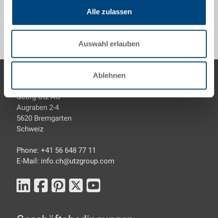
Sonderanfertigungen - Unser Spezialgebiet
Alle zulassen
Auswahl erlauben
Footer
Ablehnen
Kontaktieren Sie uns
Georg Utz AG
Augraben 2-4
5620 Bremgarten
Schweiz
Phone: +41 56 648 77 11
E-Mail: info.ch@
utzgroup.com