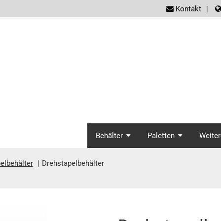
screen
Kontakt
screenreader.ma
Behälter
Paletten
Weiter
elbehälter
Drehstapelbehälter