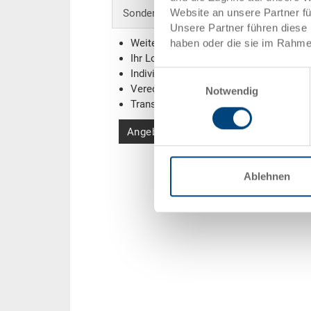
Website an unsere Partner f
Sonderanfertigungen - Unser Spezialgebi
Unsere Partner führen diese 
Weitere Farben
haben oder die sie im Rahme
Ihr Logo / Labeling
(Beispiele)
Individuelle Systemlösungen
Einwilligungsauswahl
Veredelungen
Notwendig
Transponder (RFID) / Barcodes
(Beispi
Angebot anfordern
Ablehnen