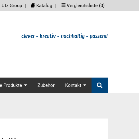
reader.meta_nav
scree
Utz Group
Katalog
Vergleichsliste (
0
)
clever - kreativ - nachhaltig - passend
in_nav
e Produkte
Zubehör
Kontakt