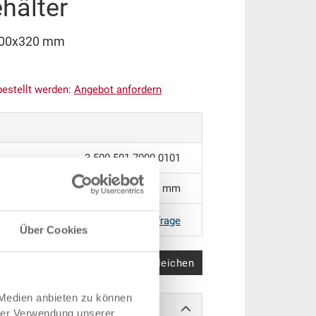
hälter
x400x320 mm
bestellt werden:
An
g
ebot anfordern
3-500-501.7000.0101
600 x 400 x 320 mm
RAL 7001 |
Weitere Farben auf Anfrage
Über Cookies
Produkt vergleichen
 Medien anbieten zu können
hrer Verwendung unserer