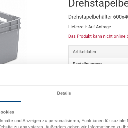
Drehstapelbe
Drehstapelbehälter 600
Lieferzeit: Auf Anfrage
Das Produkt kann nicht online 
Artikeldaten
Bestellnummer
Aussenmasse:
Farbe:
Details
Abbildung ähnlich
Angebot anfordern
Cookies
nhalte und Anzeigen zu personalisieren, Funktionen für soziale
Technische Daten
Website zu analysieren. Außerdem geben wir Informationen zu I