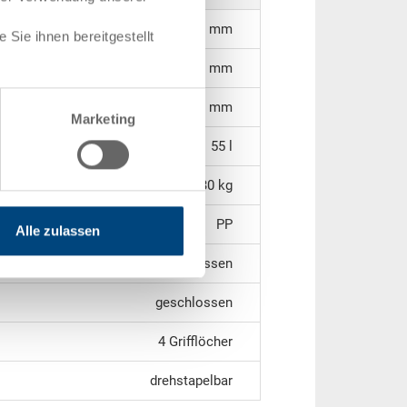
515 x 345 x 317 mm
Sie ihnen bereitgestellt
305 mm
308 mm
Marketing
55 l
2,30 kg
PP
Alle zulassen
geschlossen
geschlossen
4 Grifflöcher
drehstapelbar