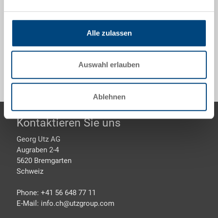
Entnahmegriff auf einer Kurzseite, zu EUROTEC
600x400 mm
Alle zulassen
Sonderanfertigungen - Unser Spezialgebiet
Auswahl erlauben
Ablehnen
Footer
Kontaktieren Sie uns
Georg Utz AG
Augraben 2-4
5620 Bremgarten
Schweiz
Phone: +41 56 648 77 11
E-Mail: info.ch@
utzgroup.com