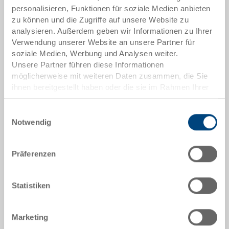
3-907-2.5070.0101
personalisieren, Funktionen für soziale Medien anbieten
zu können und die Zugriffe auf unsere Website zu
Aussenmasse:
analysieren. Außerdem geben wir Informationen zu Ihrer
95 x 92 x 80 mm
Verwendung unserer Website an unsere Partner für
soziale Medien, Werbung und Analysen weiter.
Grösse:
Unsere Partner führen diese Informationen
1/24
möglicherweise mit weiteren Daten zusammen, die Sie
ihnen bereitgestellt haben oder die sie im Rahmen Ihrer
Farbe:
Nutzung der Dienste gesammelt haben.
RAL 5012 |
Weitere Farben auf Anfrage
Einwilligungsauswahl
Notwendig
Präferenzen
Angebot anfordern
Statistiken
Technische Daten
Einsatzbehälter, PP, lichtblau RAL 5012, Grösse 1/24,
Marketing
aussen 95x92x80 mm, innen 85x86x74 mm,