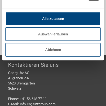
177x139x99 mm, innen 164x125x93 mm,
Entnahmegriffe auf beiden Längsseiten, zu RAKO
ESD/Koffer ESD 600x400 mm
Alle zulassen
Sonderanfertigungen - Unser Spezialgebiet
Auswahl erlauben
Ablehnen
Footer
Kontaktieren Sie uns
Georg Utz AG
Augraben 2-4
5620 Bremgarten
Schweiz
Phone: +41 56 648 77 11
E-Mail: info.ch@
utzgroup.com