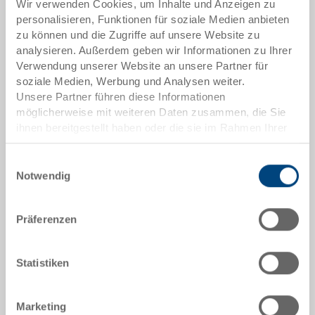
3-903-43 EL.0170
Wir verwenden Cookies, um Inhalte und Anzeigen zu
personalisieren, Funktionen für soziale Medien anbieten
Aussenmasse:
zu können und die Zugriffe auf unsere Website zu
177 x 139 x 99 mm
analysieren. Außerdem geben wir Informationen zu Ihrer
Verwendung unserer Website an unsere Partner für
Grösse:
soziale Medien, Werbung und Analysen weiter.
1/8
Unsere Partner führen diese Informationen
möglicherweise mit weiteren Daten zusammen, die Sie
Farbe:
ihnen bereitgestellt haben oder die sie im Rahmen Ihrer
|
Weitere Farben auf Anfrage
Nutzung der Dienste gesammelt haben.
Einwilligungsauswahl
Notwendig
Angebot anfordern
Präferenzen
Technische Daten
Statistiken
Einsatzbehälter ESD, PP ESD, Oberflächenwiderstand
Marketing
10^4 -10^10 Ohm, schwarz, Grösse 1/8, aussen