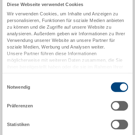
Diese Webseite verwendet Cookies
Artikeldaten
Wir verwenden Cookies, um Inhalte und Anzeigen zu
personalisieren, Funktionen für soziale Medien anbieten
Bestellnummer
zu können und die Zugriffe auf unsere Website zu
89-21-21-1
analysieren. Außerdem geben wir Informationen zu Ihrer
Verwendung unserer Website an unsere Partner für
Aussenmasse:
soziale Medien, Werbung und Analysen weiter.
130 x 80 x 4 mm
Unsere Partner führen diese Informationen
möglicherweise mit weiteren Daten zusammen, die Sie
Farbe:
ihnen bereitgestellt haben oder die sie im Rahmen Ihrer
|
Weitere Farben auf Anfrage
Nutzung der Dienste gesammelt haben.
Einwilligungsauswahl
Notwendig
Angebot anfordern
Präferenzen
Technische Daten
Statistiken