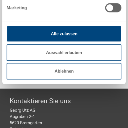
Etikettentasche für Wendeplatte zum Aufschweissen,
Marketing
PP 1.5 mm, natur, aussen 130x80x4 mm, innen
116x73x3 mm, 3-seitig geschlossen quer
Alle zulassen
Optionales Zubehör
Auswahl erlauben
Sonderanfertigungen - Unser Spezialgebiet
Ablehnen
Footer
Kontaktieren Sie uns
Georg Utz AG
Augraben 2-4
5620 Bremgarten