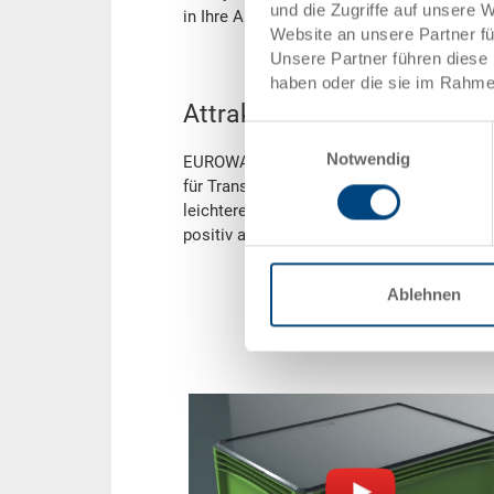
und die Zugriffe auf unsere 
in Ihre Anwendung: Line up your business!
Website an unsere Partner f
Unsere Partner führen diese 
haben oder die sie im Rahme
Attraktiv im Markt.
Einwilligungsauswahl
Notwendig
EUROWAVE zeigt in Qualität und Details 
für Transport und Logistik. Weniger Materi
leichtere Gewicht der neuen Behälter-Linie
positiv auf die Preisgestaltung aus!
Ablehnen