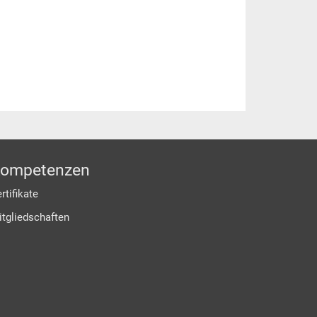
ompetenzen
rtifikate
itgliedschaften