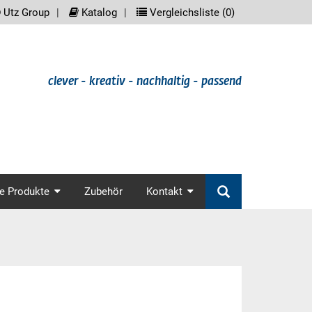
reader.meta_nav
scree
Utz Group
Katalog
Vergleichsliste (
0
)
clever - kreativ - nachhaltig - passend
in_nav
e Produkte
Zubehör
Kontakt