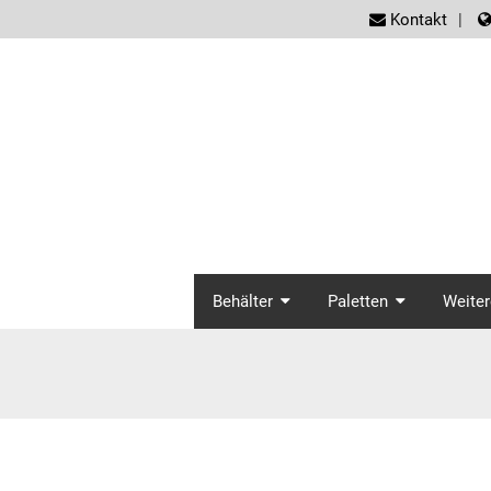
screen
Kontakt
screenreader.ma
Behälter
Paletten
Weiter