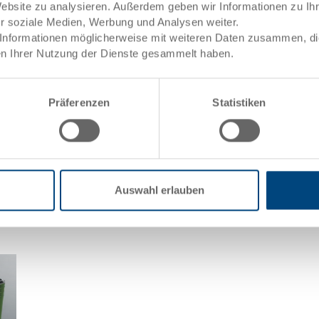
Website zu analysieren. Außerdem geben wir Informationen zu I
vielen Ergänzungen für Ihr persönliches E
ür soziale Medien, Werbung und Analysen weiter.
Informationen möglicherweise mit weiteren Daten zusammen, die 
n Ihrer Nutzung der Dienste gesammelt haben.
Nachhaltig produziert.
Präferenzen
Statistiken
unser ganzes Know How
EUROWAVE wird vorzugsweise aus UIC gef
aleinsatz sorgt für das
Industrial Compound) steht als Dachmarke
 und wirkt sich nebenbei
Sekundärrohstoffe, die für die Herstellu
Produkte aus UIC bieten die gleichen M
erfüllen somit die gewohnte Utz Qualität
Nachhaltigkeit und Ressourcenschonung.
Auswahl erlauben
EUROWAVE Behälter aus Neuware in viele