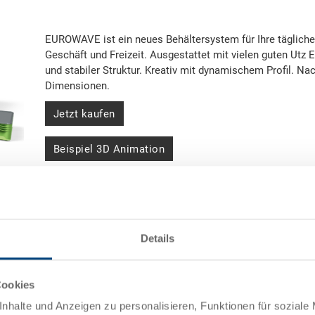
EUROWAVE ist ein neues Behältersystem für Ihre tägliche
Geschäft und Freizeit. Ausgestattet mit vielen guten Utz 
und stabiler Struktur. Kreativ mit dynamischem Profil. Na
Dimensionen.
Jetzt kaufen
Beispiel 3D Animation
Broschüre als PDF
Details
Leicht im Handling.
Cookies
 Laune! Frische Farben
Hinter dem neuen Auftritt stecken hand
nhalte und Anzeigen zu personalisieren, Funktionen für soziale
nte und bringen Schwung
niedriges Gewicht und integrierte Muschel