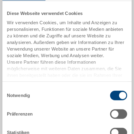
Artikeldaten
Diese Webseite verwendet Cookies
Bestellnummer
Wir verwenden Cookies, um Inhalte und Anzeigen zu
34-4322-200.7000.0101
personalisieren, Funktionen für soziale Medien anbieten
zu können und die Zugriffe auf unsere Website zu
Aussenmasse:
analysieren. Außerdem geben wir Informationen zu Ihrer
400 x 300 x 225 mm
Verwendung unserer Website an unsere Partner für
soziale Medien, Werbung und Analysen weiter.
Farbe:
Unsere Partner führen diese Informationen
RAL 7001 |
Weitere Farben auf Anfrage
möglicherweise mit weiteren Daten zusammen, die Sie
ihnen bereitgestellt haben oder die sie im Rahmen Ihrer
Nutzung der Dienste gesammelt haben.
Einwilligungsauswahl
Angebot anfordern
Notwendig
Technische Daten
Präferenzen
Faltbox, PP, silbergrau RAL 7001, aussen 400x300x225
Statistiken