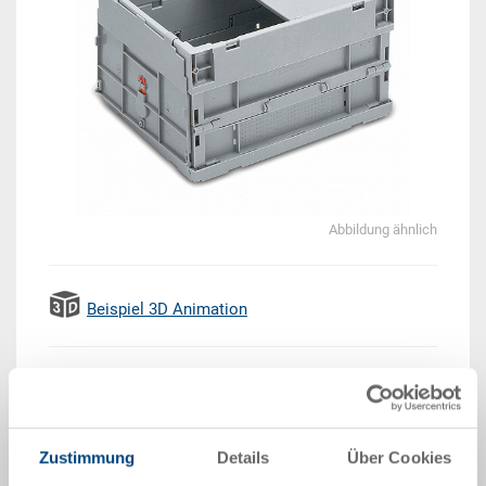
Abbildung ähnlich
Beispiel 3D Animation
Lieferzeit: Auf Anfrage
Das Produkt kann nicht online bestellt werden:
An
g
ebot anfordern
Zustimmung
Details
Über Cookies