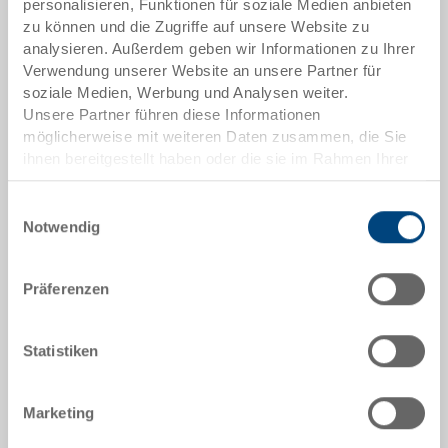
personalisieren, Funktionen für soziale Medien anbieten
Aussenmasse:
zu können und die Zugriffe auf unsere Website zu
400 x 400 x 28 mm
analysieren. Außerdem geben wir Informationen zu Ihrer
Verwendung unserer Website an unsere Partner für
Farbe:
soziale Medien, Werbung und Analysen weiter.
RAL 7001 |
Weitere Farben auf Anfrage
Unsere Partner führen diese Informationen
möglicherweise mit weiteren Daten zusammen, die Sie
ihnen bereitgestellt haben oder die sie im Rahmen Ihrer
Nutzung der Dienste gesammelt haben.
Einwilligungsauswahl
Angebot anfordern
Notwendig
Technische Daten
Präferenzen
Hakendeckel, PP, silbergrau RAL 7001, aussen
Statistiken
400x400x28 mm, mit Schnappverschlüssen, zu RAKO
400x400 mm
Marketing
Optionales Zubehör