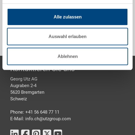
Alle zulassen
Sonderanfertigungen - Unser Spezialgebiet
Auswahl erlauben
Ablehnen
Footer
Kontaktieren Sie uns
Georg Utz AG
Augraben 2-4
5620 Bremgarten
Schweiz
Phone: +41 56 648 77 11
E-Mail: info.ch@
utzgroup.com