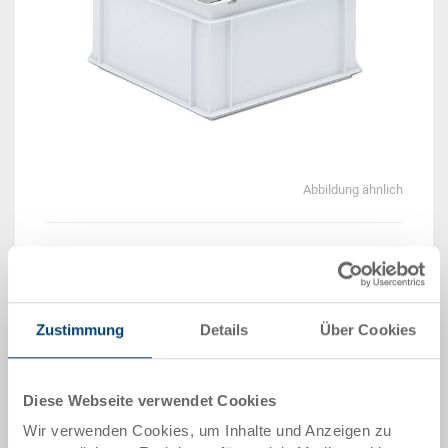
Abbildung ähnlich
Lieferzeit: Auf Anfrage
Das Produkt kann nicht online bestellt werden:
An
g
ebot anfordern
Zustimmung
Details
Über Cookies
Artikeldaten
Diese Webseite verwendet Cookies
Bestellnummer
38-1966-2-11.7000.0101
Wir verwenden Cookies, um Inhalte und Anzeigen zu