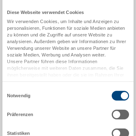
Diese Webseite verwendet Cookies
Lieferzeit: Ab Lager
Wir verwenden Cookies, um Inhalte und Anzeigen zu
Das Produkt kann nicht online bestellt werden:
personalisieren, Funktionen für soziale Medien anbieten
An
g
ebot anfordern
zu können und die Zugriffe auf unsere Website zu
analysieren. Außerdem geben wir Informationen zu Ihrer
Artikeldaten
Verwendung unserer Website an unsere Partner für
soziale Medien, Werbung und Analysen weiter.
Bestellnummer
Unsere Partner führen diese Informationen
33-1208N-642-0000 R.7010
möglicherweise mit weiteren Daten zusammen, die Sie
ihnen bereitgestellt haben oder die sie im Rahmen Ihrer
Aussenmasse:
Nutzung der Dienste gesammelt haben.
1200 x 800 x 160 mm
Einwilligungsauswahl
Notwendig
Farbe:
|
Weitere Farben auf Anfrage
Präferenzen
Statistiken