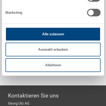
Angebot anfordern
Marketing
Technische Daten
Hygienepalette UPAL-H, PE UIC, dunkelgrau, aussen
Alle zulassen
1200x800x160 mm, ohne Verstärkung, Oberdeck
geschlossen, EHI-kompatibler aufliegender
Sicherungsrand, 3 Längskufen
Auswahl erlauben
Sonderanfertigungen - Unser Spezialgebiet
Ablehnen
Footer
Kontaktieren Sie uns
Georg Utz AG