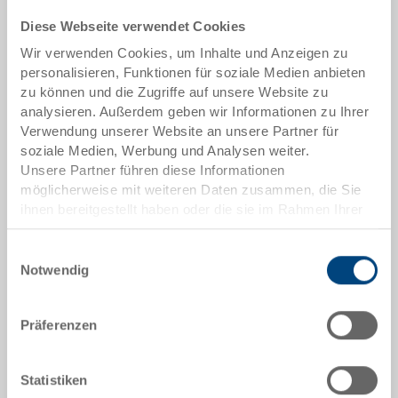
Diese Webseite verwendet Cookies
Lieferzeit: Auf Anfrage
Wir verwenden Cookies, um Inhalte und Anzeigen zu
Das Produkt kann nicht online bestellt werden:
personalisieren, Funktionen für soziale Medien anbieten
An
g
ebot anfordern
zu können und die Zugriffe auf unsere Website zu
analysieren. Außerdem geben wir Informationen zu Ihrer
Verwendung unserer Website an unsere Partner für
Artikeldaten
soziale Medien, Werbung und Analysen weiter.
Unsere Partner führen diese Informationen
Bestellnummer
möglicherweise mit weiteren Daten zusammen, die Sie
33-663 R.8040.R201
ihnen bereitgestellt haben oder die sie im Rahmen Ihrer
Nutzung der Dienste gesammelt haben.
Aussenmasse:
Einwilligungsauswahl
1200 x 1000 x 150 mm
Notwendig
Farbe:
|
Weitere Farben auf Anfrage
Präferenzen
Statistiken