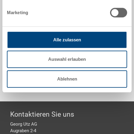
Angebot anfordern
Marketing
Technische Daten
Industriepalette UPAL-I, PE UIC, rotbraun, aussen
Alle zulassen
1200x1000x150 mm, ohne Verstärkung, Oberdeck
durchbrochen, ohne Sicherungsrand, 9 Füsse
Auswahl erlauben
Sonderanfertigungen - Unser Spezialgebiet
Ablehnen
Footer
Kontaktieren Sie uns
Georg Utz AG
Augraben 2-4