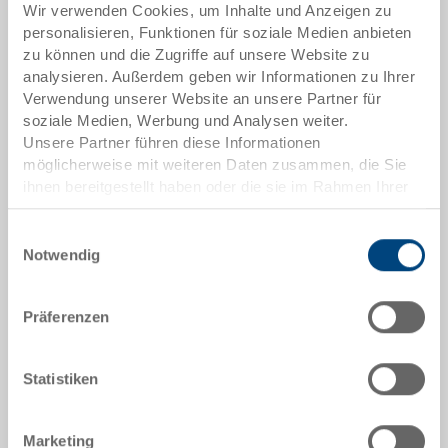
Wir verwenden Cookies, um Inhalte und Anzeigen zu
Artikeldaten
personalisieren, Funktionen für soziale Medien anbieten
zu können und die Zugriffe auf unsere Website zu
Bestellnummer
analysieren. Außerdem geben wir Informationen zu Ihrer
34-8646-100-V.7000.0101
Verwendung unserer Website an unsere Partner für
soziale Medien, Werbung und Analysen weiter.
Aussenmasse:
Unsere Partner führen diese Informationen
800 x 600 x 465 mm
möglicherweise mit weiteren Daten zusammen, die Sie
Farbe:
ihnen bereitgestellt haben oder die sie im Rahmen Ihrer
Nutzung der Dienste gesammelt haben.
|
Weitere Farben auf Anfrage
Einwilligungsauswahl
Notwendig
Präferenzen
Angebot anfordern
Statistiken
Technische Daten
Klappbox, PP, Boden schwarz, Seitenwände silbergrau
Marketing