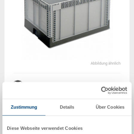
Abbildung ähnlich
Beispiel 3D Animation
Lieferzeit: Auf Anfrage
Zustimmung
Details
Über Cookies
Das Produkt kann nicht online bestellt werden:
An
g
ebot anfordern
Diese Webseite verwendet Cookies