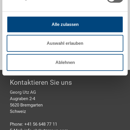
RAL 7001, aussen 800x600x465 mm, innen
760x560x450 mm, Höhe geklappt 120 mm, 192.0 l,
Seitenwände geschlossen, Doppelboden
geschlossen, 2 Muschelgriffe, ohne Deckel
Alle zulassen
Sonderanfertigungen - Unser Spezialgebiet
Auswahl erlauben
Ablehnen
Footer
Kontaktieren Sie uns
Georg Utz AG
Augraben 2-4
5620 Bremgarten
Schweiz
Phone: +41 56 648 77 11