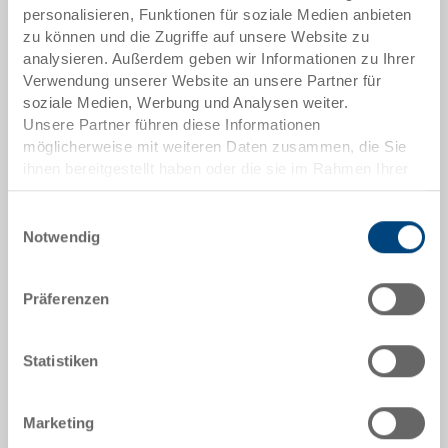
Artikeldaten
personalisieren, Funktionen für soziale Medien anbieten
zu können und die Zugriffe auf unsere Website zu
Bestellnummer
analysieren. Außerdem geben wir Informationen zu Ihrer
40-4317.5072.1210
Verwendung unserer Website an unsere Partner für
soziale Medien, Werbung und Analysen weiter.
Aussenmasse:
Unsere Partner führen diese Informationen
400 x 300 x 174 mm
möglicherweise mit weiteren Daten zusammen, die Sie
ihnen bereitgestellt haben oder die sie im Rahmen Ihrer
Farbe:
Nutzung der Dienste gesammelt haben.
RAL 5012 |
Weitere Farben auf Anfrage
Einwilligungsauswahl
Notwendig
Präferenzen
Angebot anfordern
Statistiken
Technische Daten
Kleinladungsträger C-KLT, nach VDA 4500, PP,
Marketing
lichtblau RAL 5012, aussen 400x300x174 mm, innen