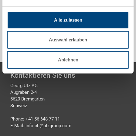
334x247x145 mm, 10.7 l, Seitenwände geschlossen,
Verbundboden komplett
Alle zulassen
Sonderanfertigungen - Unser Spezialgebiet
Auswahl erlauben
Ablehnen
Footer
Kontaktieren Sie uns
Georg Utz AG
Augraben 2-4
5620 Bremgarten
Schweiz
Phone: +41 56 648 77 11
E-Mail: info.ch@
utzgroup.com