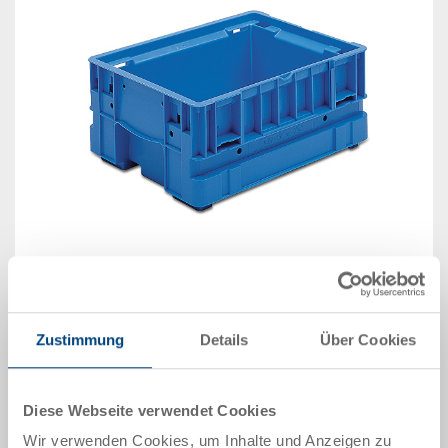
Abbildung ähnlich
Lieferzeit: Auf Anfrage
Zustimmung
Details
Über Cookies
Das Produkt kann nicht online bestellt werden:
An
g
ebot anfordern
Diese Webseite verwendet Cookies
Wir verwenden Cookies, um Inhalte und Anzeigen zu