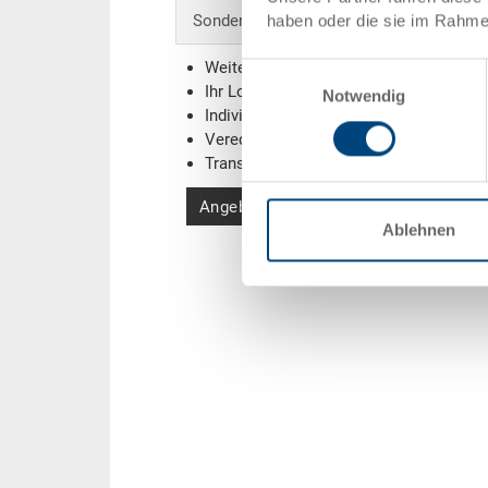
Sonderanfertigungen - Unser Spezialgebi
haben oder die sie im Rahme
Weitere Farben
Einwilligungsauswahl
Ihr Logo / Labeling
(Beispiele)
Notwendig
Individuelle Systemlösungen
Veredelungen
Transponder (RFID) / Barcodes
(Beispi
Angebot anfordern
Ablehnen