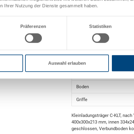
et
n Ihrer Nutzung der Dienste gesammelt haben.
Innenmasse
Nutzhöhe
Präferenzen
Statistiken
Volumen
ele)
Gewicht
Material
Auswahl erlauben
Seitenwände
Boden
Griffe
Kleinladungsträger C-KLT, nach
400x300x213 mm, innen 334x24
geschlossen, Verbundboden ko