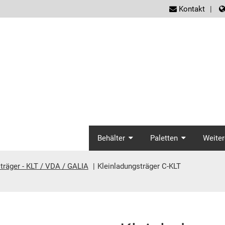
screen
Kontakt
screenreader.ma
Behälter
Paletten
Weiter
träger - KLT / VDA / GALIA
Kleinladungsträger C-KLT