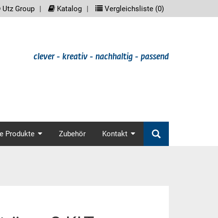
reader.meta_nav
scree
Utz Group
Katalog
Vergleichsliste (
0
)
clever - kreativ - nachhaltig - passend
in_nav
e Produkte
Zubehör
Kontakt