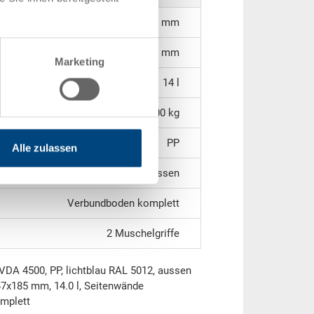
334 x 247 x 185 mm
170 mm
Marketing
14 l
2,00 kg
PP
Alle zulassen
geschlossen
Verbundboden komplett
2 Muschelgriffe
 VDA 4500, PP, lichtblau RAL 5012, aussen
7x185 mm, 14.0 l, Seitenwände
mplett