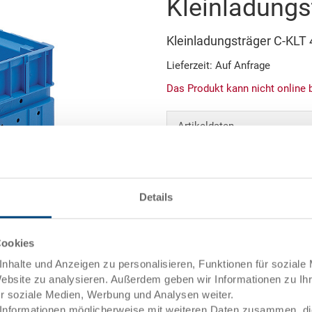
Kleinladungs
Kleinladungsträger C-KL
Lieferzeit: Auf Anfrage
Das Produkt kann nicht online 
Artikeldaten
Bestellnummer
Aussenmasse:
Details
Farbe:
Abbildung ähnlich
Cookies
Angebot anfordern
nhalte und Anzeigen zu personalisieren, Funktionen für soziale
Website zu analysieren. Außerdem geben wir Informationen zu I
ür soziale Medien, Werbung und Analysen weiter.
Technische Daten
Informationen möglicherweise mit weiteren Daten zusammen, die 