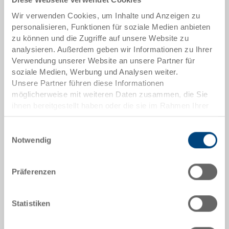
An
g
ebot anfordern
Wir verwenden Cookies, um Inhalte und Anzeigen zu
personalisieren, Funktionen für soziale Medien anbieten
zu können und die Zugriffe auf unsere Website zu
Artikeldaten
analysieren. Außerdem geben wir Informationen zu Ihrer
Bestellnummer
Verwendung unserer Website an unsere Partner für
40-4329.5740.0101
soziale Medien, Werbung und Analysen weiter.
Unsere Partner führen diese Informationen
Aussenmasse:
möglicherweise mit weiteren Daten zusammen, die Sie
400 x 300 x 280 mm
ihnen bereitgestellt haben oder die sie im Rahmen Ihrer
Nutzung der Dienste gesammelt haben.
Farbe:
Einwilligungsauswahl
RAL 5003 |
Weitere Farben auf Anfrage
Notwendig
Präferenzen
Angebot anfordern
Statistiken
Technische Daten