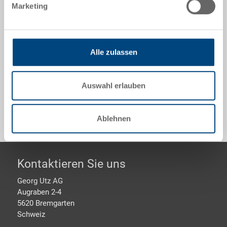
Marketing
Kleinladungsträger R-KLT, nach VDA 4500, PP,
saphirblau RAL 5003, aussen 400x300x280 mm, innen
346x265x257 mm, 22.2 l, Seitenwände geschlossen,
Alle zulassen
Verbundboden reduziert
Auswahl erlauben
Sonderanfertigungen - Unser Spezialgebiet
Ablehnen
Footer
Kontaktieren Sie uns
Georg Utz AG
Augraben 2-4
5620 Bremgarten
Schweiz