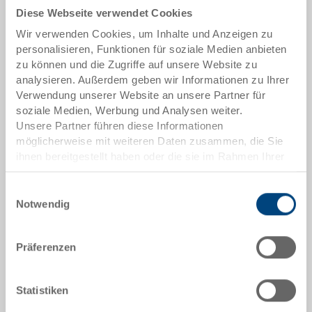
Diese Webseite verwendet Cookies
Artikeldaten
Wir verwenden Cookies, um Inhalte und Anzeigen zu
Bestellnummer
personalisieren, Funktionen für soziale Medien anbieten
36-6004
zu können und die Zugriffe auf unsere Website zu
analysieren. Außerdem geben wir Informationen zu Ihrer
Aussenmasse:
Verwendung unserer Website an unsere Partner für
1200 x 800 x 1115 mm
soziale Medien, Werbung und Analysen weiter.
Unsere Partner führen diese Informationen
Farbe:
möglicherweise mit weiteren Daten zusammen, die Sie
|
Weitere Farben auf Anfrage
ihnen bereitgestellt haben oder die sie im Rahmen Ihrer
Nutzung der Dienste gesammelt haben.
Einwilligungsauswahl
Notwendig
Angebot anfordern
Präferenzen
Technische Daten
Statistiken
Palettenbehälter Doppel-PALOXE, PE, silbergrau,