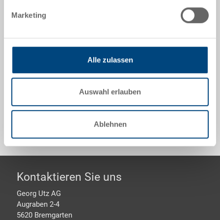
aussen 1200x800x1115 mm, innen 1110x710x900 mm,
Marketing
710.0 l, Seitenwände geschlossen, ohne
Bodenrandöffnung, 3 Längskufen, stapelbar
Alle zulassen
Optionales Zubehör
Auswahl erlauben
Sonderanfertigungen - Unser Spezialgebiet
Ablehnen
Footer
Kontaktieren Sie uns
Georg Utz AG
Augraben 2-4
5620 Bremgarten