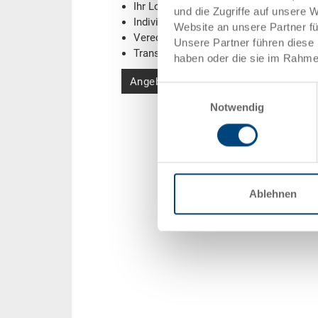
Ihr Logo / Labeling
(Beispiele)
und die Zugriffe auf unsere 
Individuelle Systemlösungen
Website an unsere Partner f
Veredelungen
Unsere Partner führen diese 
Transponder (RFID) / Barcodes
(Beispi
haben oder die sie im Rahme
Angebot anfordern
Einwilligungsauswahl
Notwendig
Ablehnen