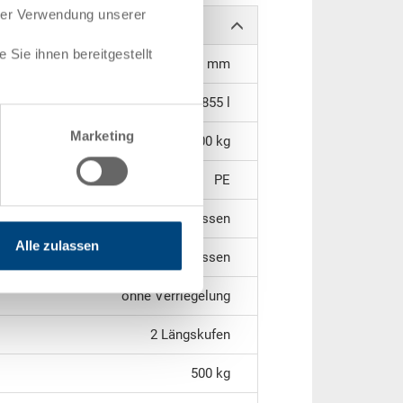
hrer Verwendung unserer
Sie ihnen bereitgestellt
1110 x 710 x 1085 mm
855 l
Marketing
40,00 kg
PE
geschlossen
Alle zulassen
geschlossen
ohne Verriegelung
2 Längskufen
500 kg