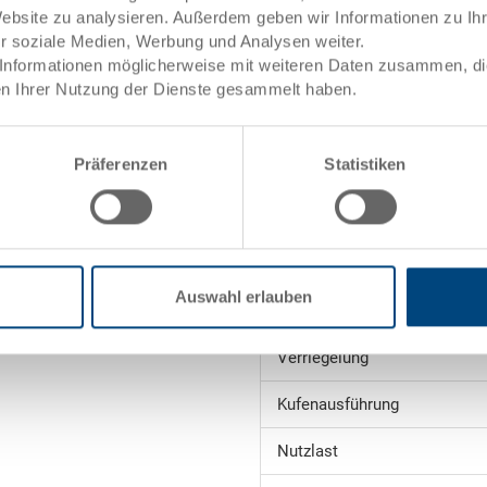
Website zu analysieren. Außerdem geben wir Informationen zu I
Technische Daten
ür soziale Medien, Werbung und Analysen weiter.
Informationen möglicherweise mit weiteren Daten zusammen, die 
Innenmasse
ele)
n Ihrer Nutzung der Dienste gesammelt haben.
Volumen
Präferenzen
Statistiken
Gewicht
Material
Seitenwände
Auswahl erlauben
Boden
Verriegelung
Kufenausführung
Nutzlast