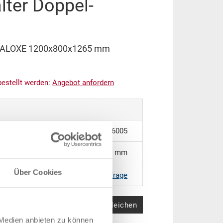
lter Doppel-
l-PALOXE 1200x800x1265 mm
bestellt werden:
An
g
ebot anfordern
36-6005
1200 x 800 x 1265 mm
Über Cookies
|
Weitere Farben auf Anfrage
Produkt vergleichen
 Medien anbieten zu können