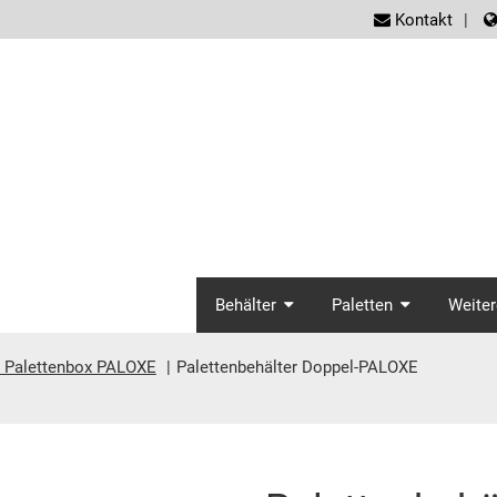
screen
Kontakt
screenreader.ma
Behälter
Paletten
Weiter
e Palettenbox PALOXE
Palettenbehälter Doppel-PALOXE