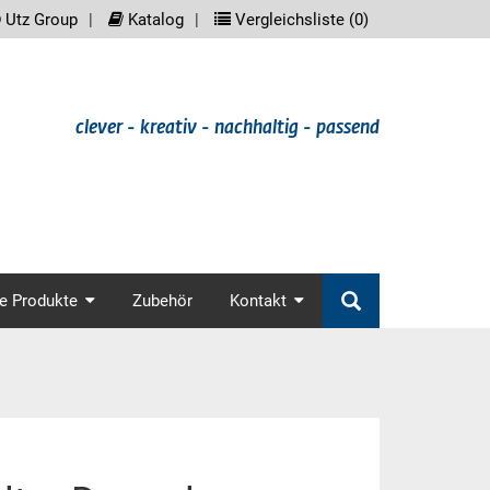
reader.meta_nav
scree
Utz Group
Katalog
Vergleichsliste (
0
)
clever - kreativ - nachhaltig - passend
in_nav
e Produkte
Zubehör
Kontakt