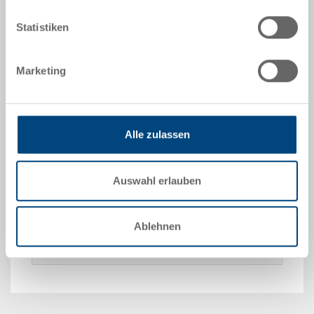
Statistiken
Palettenbehälter KLAPA, klappbar, PE UIC/PE, Boden
schwarz, Seitenwände silbergrau RAL 7001, aussen
1200x1000x975 mm, innen 1120x920x797 mm, Höhe
Marketing
geklappt 406 mm, 790.0 l, mit
Längswandverstärkungen, 2 Längskufen und 3 Füsse,
Entnahmeöffnungen Längsseite 770x390 mm /
Kurzseite 570x390 mm 1 Etikettenrahmen pro
Alle zulassen
Seitenwand, stapelbar über Rand und Deckel
Auswahl erlauben
Optionales Zubehör
Ablehnen
Sonderanfertigungen - Unser Spezialgebiet