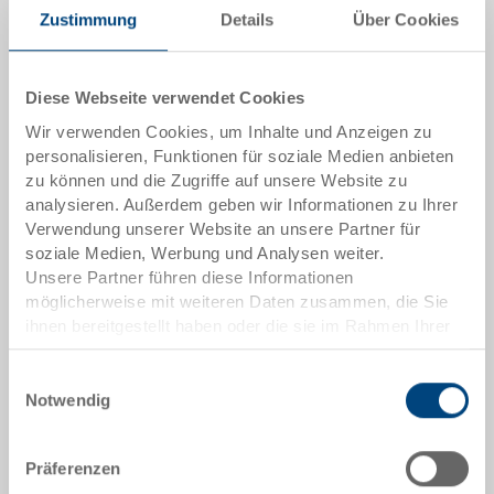
Das Produkt kann nicht online bestellt werden:
Zustimmung
Details
Über Cookies
An
g
ebot anfordern
Artikeldaten
Diese Webseite verwendet Cookies
Wir verwenden Cookies, um Inhalte und Anzeigen zu
Bestellnummer
personalisieren, Funktionen für soziale Medien anbieten
34-1210-5000.7000
zu können und die Zugriffe auf unsere Website zu
analysieren. Außerdem geben wir Informationen zu Ihrer
Aussenmasse:
Verwendung unserer Website an unsere Partner für
1200 x 1000 x 975 mm
soziale Medien, Werbung und Analysen weiter.
Unsere Partner führen diese Informationen
Farbe:
möglicherweise mit weiteren Daten zusammen, die Sie
|
Weitere Farben auf Anfrage
ihnen bereitgestellt haben oder die sie im Rahmen Ihrer
Nutzung der Dienste gesammelt haben.
Einwilligungsauswahl
Notwendig
Angebot anfordern
Präferenzen
Technische Daten