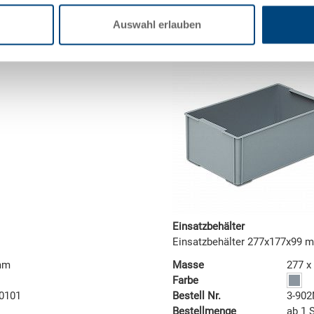
Preis
-
Auswahl erlauben
Einsatzbehälter
Einsatzbehälter 277x177x99 
 mm
Masse
277 x
Farbe
.0101
Bestell Nr.
3-902
Bestellmenge
ab 1 