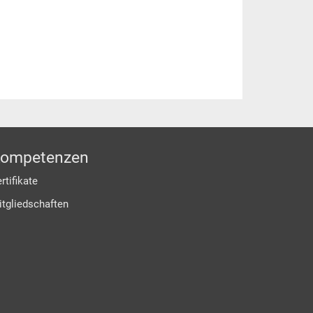
ompetenzen
rtifikate
itgliedschaften