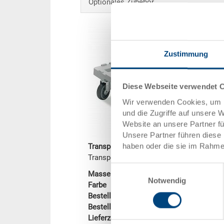
Optionales Zubehör
Zustimmung
Diese Webseite verwendet 
Wir verwenden Cookies, um I
und die Zugriffe auf unsere 
Website an unsere Partner f
Unsere Partner führen diese 
haben oder die sie im Rahme
Transportroller
Transportroller 600x400x172 mm
Einwilligungsauswahl
Masse
600 x 400 x 17
Notwendig
Farbe
Bestell Nr.
80-55-26
Bestellmenge
ab 1 Stück
Lieferzeit
Ab Lager