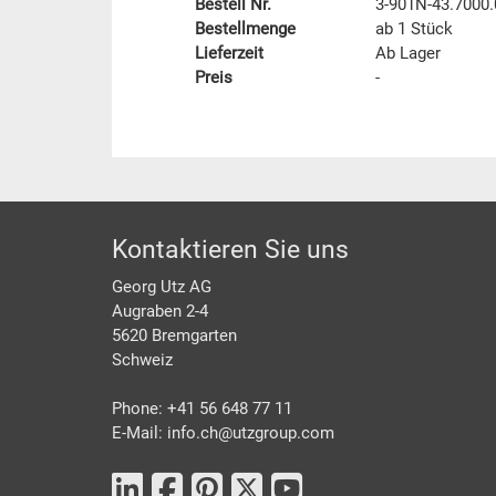
Bestell Nr.
3-901N-43.7000
Bestellmenge
ab 1 Stück
Lieferzeit
Ab Lager
Preis
-
Footer
Kontaktieren Sie uns
Georg Utz AG
Augraben 2-4
5620 Bremgarten
Schweiz
Phone: +41 56 648 77 11
E-Mail: info.ch@
utzgroup.com