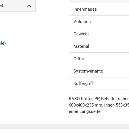
et
Innenmasse
Volumen
Gewicht
ele)
Material
Griffe
Systemvariante
Koffergriff
RAKO-Koffer, PP, Behälter silb
600x400x235 mm, innen 558x358x
einer Längsseite