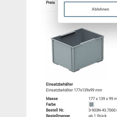
Preis
-
Ablehnen
Einsatzbehälter
Einsatzbehälter 177x139x99 mm
Masse
177 x 139 x 99
Farbe
Bestell Nr.
3-903N-43.7000
Bestellmenge
ab 1 Stück