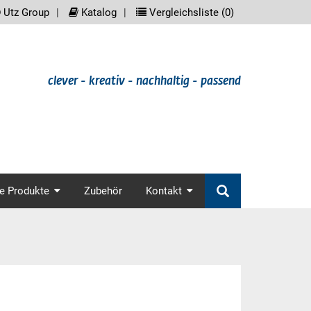
reader.meta_nav
scree
Utz Group
Katalog
Vergleichsliste (
0
)
clever - kreativ - nachhaltig - passend
in_nav
e Produkte
Zubehör
Kontakt