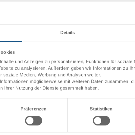
Details
Cookies
nhalte und Anzeigen zu personalisieren, Funktionen für soziale
Website zu analysieren. Außerdem geben wir Informationen zu I
ür soziale Medien, Werbung und Analysen weiter.
Informationen möglicherweise mit weiteren Daten zusammen, die 
n Ihrer Nutzung der Dienste gesammelt haben.
Einsatzbehälter
Einsatzbehälter 139x89x99 m
2 mm
Masse
139 x
Präferenzen
Statistiken
Farbe
Bestell Nr.
3-939
Bestellmenge
ab 1 
Lieferzeit
Ab La