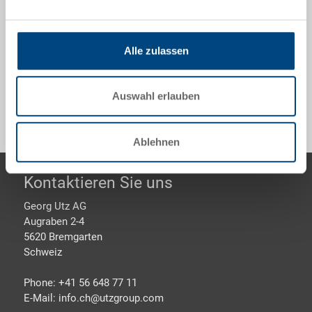
dunkelgrau, aussen 600x400x293 mm, innen
556x356x275 mm, 56.0 l, Tragegriff angenietet auf
einer Längsseite
Alle zulassen
Sonderanfertigungen - Unser Spezialgebiet
Auswahl erlauben
Ablehnen
Footer
Kontaktieren Sie uns
Georg Utz AG
Augraben 2-4
5620 Bremgarten
Schweiz
Phone: +41 56 648 77 11
E-Mail: info.ch@
utzgroup.com