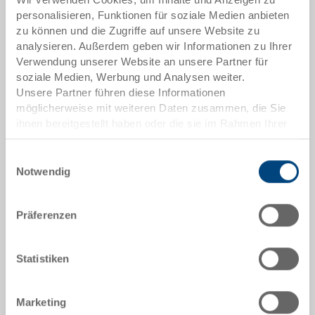
Artikeldaten
personalisieren, Funktionen für soziale Medien anbieten
zu können und die Zugriffe auf unsere Website zu
Bestellnummer
analysieren. Außerdem geben wir Informationen zu Ihrer
35-6426-7.7000
Verwendung unserer Website an unsere Partner für
soziale Medien, Werbung und Analysen weiter.
Aussenmasse:
Unsere Partner führen diese Informationen
600 x 400 x 293 mm
möglicherweise mit weiteren Daten zusammen, die Sie
ihnen bereitgestellt haben oder die sie im Rahmen Ihrer
Farbe:
Nutzung der Dienste gesammelt haben.
RAL 7001 |
Weitere Farben auf Anfrage
Einwilligungsauswahl
Notwendig
Präferenzen
Angebot anfordern
Statistiken
Technische Daten
Marketing
RAKO-Koffer, PP, Behälter silbergrau RAL 7001, Deckel