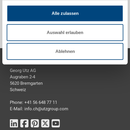
Alle zulassen
Sonderanfertigungen - Unser Spezialgebiet
Auswahl erlauben
Ablehnen
Footer
Kontaktieren Sie uns
Georg Utz AG
Augraben 2-4
5620 Bremgarten
Schweiz
Phone: +41 56 648 77 11
E-Mail: info.ch@
utzgroup.com