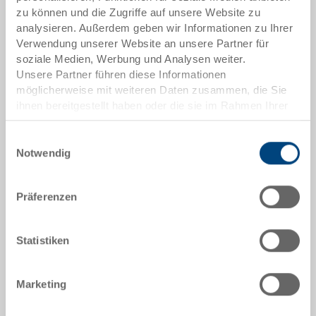
80-301-100
zu können und die Zugriffe auf unsere Website zu
analysieren. Außerdem geben wir Informationen zu Ihrer
Aussenmasse:
Verwendung unserer Website an unsere Partner für
842 x 596 x 610 mm
soziale Medien, Werbung und Analysen weiter.
Unsere Partner führen diese Informationen
Farbe:
möglicherweise mit weiteren Daten zusammen, die Sie
RAL 7001 |
Weitere Farben auf Anfrage
ihnen bereitgestellt haben oder die sie im Rahmen Ihrer
Nutzung der Dienste gesammelt haben.
Einwilligungsauswahl
Notwendig
Angebot anfordern
Präferenzen
Technische Daten
Statistiken
Raumsparbehälter, PP, silbergrau RAL 7001, aussen
842x596x610 mm, innen oben 740x500 mm, innen
unten 710x480 mm, Höhe innen 495 mm, 176.0 l, 4
Marketing
Lenkrollen, davon 1 mit Feststellbremse Ø 75 mm,
Schiebebügel, montiert