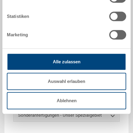
Angebot anfordern
Statistiken
Technische Daten
Marketing
Schachtelbehälter NESCO, PP, lichtblau RAL 5012,
aussen 600x400x205 mm, innen oben 541x368 mm,
innen unten 513x331 mm, Höhe innen 202 mm,
Schachtelhöhe 65 mm, 37.0 l, Seitenwände
Alle zulassen
geschlossen beidseitig glatt, Boden geschlossen, 2
Muschelgriffe, ohne Deckel, mit Stapelbügeln
Auswahl erlauben
Optionales Zubehör
Ablehnen
Sonderanfertigungen - Unser Spezialgebiet