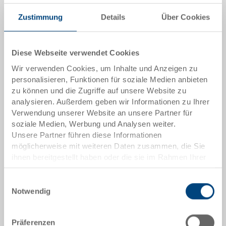
Zustimmung
Details
Über Cookies
Lieferzeit: Auf Anfrage
Das Produkt kann nicht online bestellt werden:
An
g
ebot anfordern
Diese Webseite verwendet Cookies
Wir verwenden Cookies, um Inhalte und Anzeigen zu
Artikeldaten
personalisieren, Funktionen für soziale Medien anbieten
zu können und die Zugriffe auf unsere Website zu
Bestellnummer
analysieren. Außerdem geben wir Informationen zu Ihrer
37-6420-114.5070.0101
Verwendung unserer Website an unsere Partner für
soziale Medien, Werbung und Analysen weiter.
Aussenmasse:
Unsere Partner führen diese Informationen
600 x 400 x 205 mm
möglicherweise mit weiteren Daten zusammen, die Sie
ihnen bereitgestellt haben oder die sie im Rahmen Ihrer
Farbe:
Nutzung der Dienste gesammelt haben.
RAL 5012 |
Weitere Farben auf Anfrage
Einwilligungsauswahl
Notwendig
Präferenzen