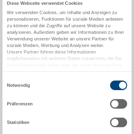
Diese Webseite verwendet Cookies
Wir verwenden Cookies, um Inhalte und Anzeigen zu
Artikeldaten
personalisieren, Funktionen für soziale Medien anbieten
zu können und die Zugriffe auf unsere Website zu
Bestellnummer
analysieren. Außerdem geben wir Informationen zu Ihrer
37-6430-210.5070.0101
Verwendung unserer Website an unsere Partner für
soziale Medien, Werbung und Analysen weiter.
Aussenmasse:
Unsere Partner führen diese Informationen
600 x 400 x 300 mm
möglicherweise mit weiteren Daten zusammen, die Sie
ihnen bereitgestellt haben oder die sie im Rahmen Ihrer
Farbe:
Nutzung der Dienste gesammelt haben.
RAL 5012 |
Weitere Farben auf Anfrage
Einwilligungsauswahl
Notwendig
Präferenzen
Angebot anfordern
Statistiken
Technische Daten