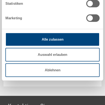
Statistiken
Schachtelbehälter NESCO, PP, lichtblau RAL 5012,
Deckel schwarz, aussen 600x400x400 mm, innen
oben 545x368 mm, innen unten 513x331 mm, Höhe
Marketing
innen 397 mm, Schachtelhöhe 121 mm, 73.0 l,
Seitenwände geschlossen, Laufkranzboden 15 mm, 2
Muschelgriffe, 2-teiliger Deckel an Längsseite, ohne
Stapelbügel
Alle zulassen
Optionales Zubehör
Auswahl erlauben
Ablehnen
Sonderanfertigungen - Unser Spezialgebiet