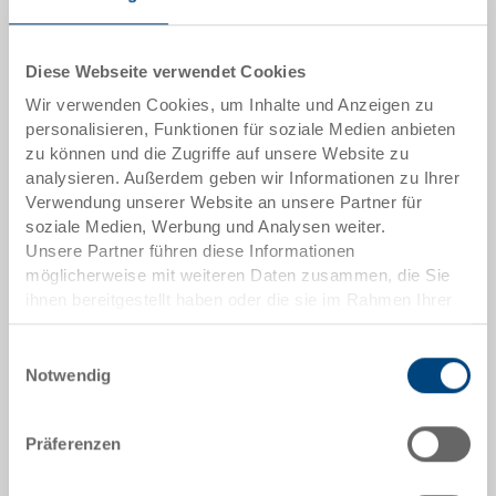
Artikeldaten
Diese Webseite verwendet Cookies
Wir verwenden Cookies, um Inhalte und Anzeigen zu
Bestellnummer
personalisieren, Funktionen für soziale Medien anbieten
37-6440-316.5070.0101
zu können und die Zugriffe auf unsere Website zu
Aussenmasse:
analysieren. Außerdem geben wir Informationen zu Ihrer
600 x 400 x 400 mm
Verwendung unserer Website an unsere Partner für
soziale Medien, Werbung und Analysen weiter.
Farbe:
Unsere Partner führen diese Informationen
möglicherweise mit weiteren Daten zusammen, die Sie
RAL 5012 |
Weitere Farben auf Anfrage
ihnen bereitgestellt haben oder die sie im Rahmen Ihrer
Nutzung der Dienste gesammelt haben.
Einwilligungsauswahl
Notwendig
Angebot anfordern
Präferenzen
Technische Daten