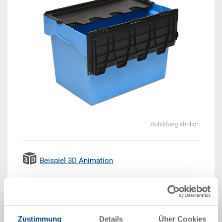
Abbildung ähnlich
Beispiel 3D Animation
Lieferzeit: Auf Anfrage
Das Produkt kann nicht online bestellt werden:
Zustimmung
Details
Über Cookies
An
g
ebot anfordern