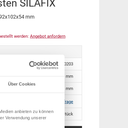
sten SILAFIX
X 92x102x54 mm
bestellt werden:
An
g
ebot anfordern
3-367.7000.0203
92 x 102 x 54 mm
Über Cookies
Nr. 6 - 92 x 102 x 54 mm
RAL 7001 |
Weitere Farben auf Anfrage
 Medien anbieten zu können
54 Stück
hrer Verwendung unserer