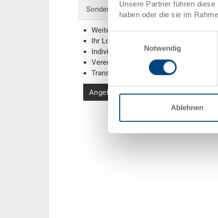
Unsere Partner führen diese 
Sonderanfertigungen - Unser Spezialgebi
haben oder die sie im Rahme
Weitere Farben
Einwilligungsauswahl
Ihr Logo / Labeling
(Beispiele)
Notwendig
Individuelle Systemlösungen
Veredelungen
Transponder (RFID) / Barcodes
(Beispi
Angebot anfordern
Ablehnen