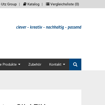
reader.meta_nav
scree
Utz Group
Katalog
Vergleichsliste (
0
)
clever - kreativ - nachhaltig - passend
in_nav
e Produkte
Zubehör
Kontakt