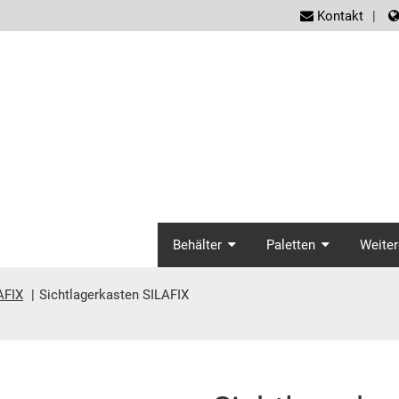
screen
Kontakt
screenreader.ma
Behälter
Paletten
Weiter
AFIX
Sichtlagerkasten SILAFIX