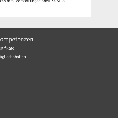
x45 mm, Verpackungseinheit 54 Stück
ompetenzen
rtifikate
itgliedschaften