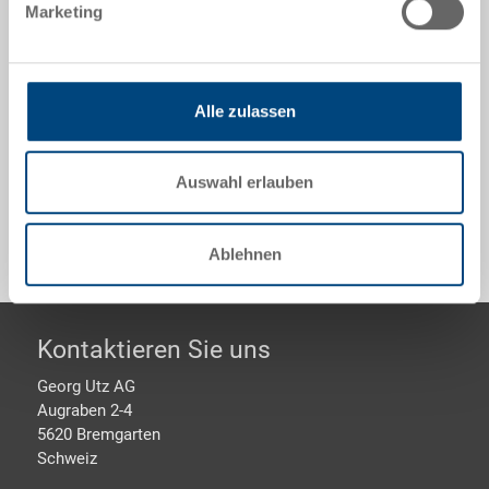
560x360x218 mm, 41.3 l, Seitenwände geschlossen,
Marketing
Boden geschlossen, 4 Muschelgriffe, EAN-Etikette
Optionales Zubehör
Alle zulassen
Auswahl erlauben
Sonderanfertigungen - Unser Spezialgebiet
Ablehnen
Footer
Kontaktieren Sie uns
Georg Utz AG
Augraben 2-4
5620 Bremgarten
Schweiz