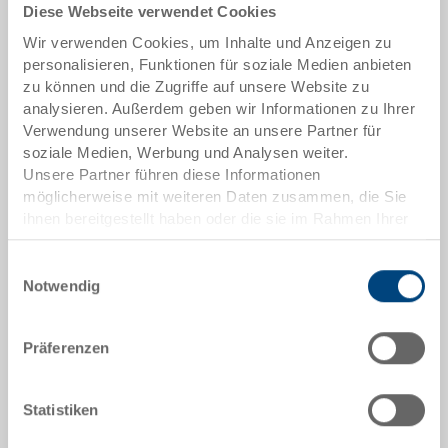
Diese Webseite verwendet Cookies
Artikeldaten
Wir verwenden Cookies, um Inhalte und Anzeigen zu
Bestellnummer
personalisieren, Funktionen für soziale Medien anbieten
3-207Z-72.7000.0101
zu können und die Zugriffe auf unsere Website zu
analysieren. Außerdem geben wir Informationen zu Ihrer
Aussenmasse:
Verwendung unserer Website an unsere Partner für
400 x 300 x 170 mm
soziale Medien, Werbung und Analysen weiter.
Unsere Partner führen diese Informationen
Farbe:
möglicherweise mit weiteren Daten zusammen, die Sie
RAL 7001 |
Weitere Farben auf Anfrage
ihnen bereitgestellt haben oder die sie im Rahmen Ihrer
Nutzung der Dienste gesammelt haben.
Einwilligungsauswahl
Notwendig
Angebot anfordern
Präferenzen
Technische Daten
Statistiken
Stapelbehälter RAKO, PP, silbergrau RAL 7001, aussen