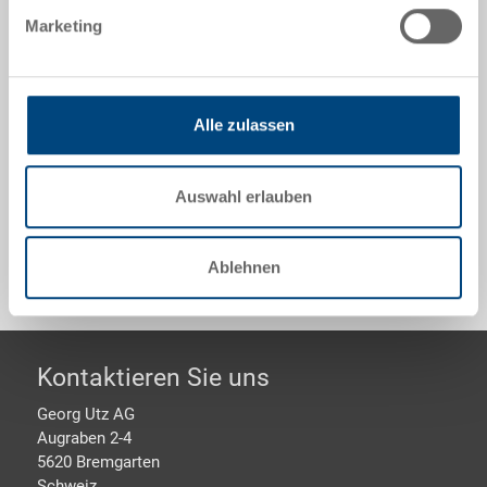
400x300x170 mm, innen 361x259x152 mm, 15.0 l,
Marketing
Seitenwände geschlossen, Boden verrippt, 2
Muschelgriffe
Alle zulassen
Optionales Zubehör
Auswahl erlauben
Sonderanfertigungen - Unser Spezialgebiet
Ablehnen
Footer
Kontaktieren Sie uns
Georg Utz AG
Augraben 2-4
5620 Bremgarten
Schweiz