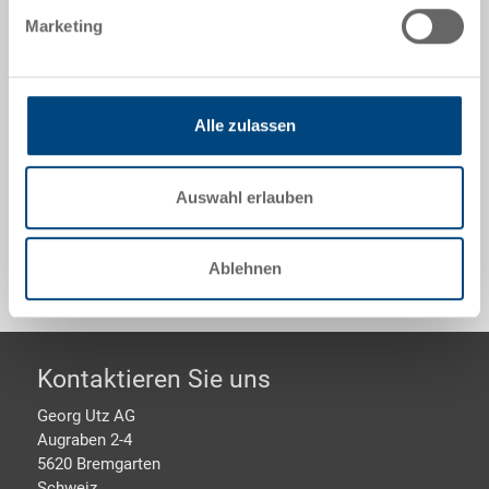
400x300x170 mm, innen 358x258x165 mm, 15.0 l,
Marketing
Seitenwände geschlossen, Boden geschlossen, 2
Grifflöcher
Alle zulassen
Optionales Zubehör
Auswahl erlauben
Sonderanfertigungen - Unser Spezialgebiet
Ablehnen
Footer
Kontaktieren Sie uns
Georg Utz AG
Augraben 2-4
5620 Bremgarten
Schweiz