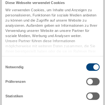
Diese Webseite verwendet Cookies
Artikeldaten
Wir verwenden Cookies, um Inhalte und Anzeigen zu
Bestellnummer
personalisieren, Funktionen für soziale Medien anbieten
3-307Z-0.7000.0101
zu können und die Zugriffe auf unsere Website zu
analysieren. Außerdem geben wir Informationen zu Ihrer
Aussenmasse:
Verwendung unserer Website an unsere Partner für
400 x 300 x 170 mm
soziale Medien, Werbung und Analysen weiter.
Unsere Partner führen diese Informationen
Farbe:
möglicherweise mit weiteren Daten zusammen, die Sie
RAL 7001 |
Weitere Farben auf Anfrage
ihnen bereitgestellt haben oder die sie im Rahmen Ihrer
Nutzung der Dienste gesammelt haben.
Einwilligungsauswahl
Notwendig
Angebot anfordern
Präferenzen
Technische Daten
Statistiken
Stapelbehälter RAKO, PP, silbergrau RAL 7001, aussen