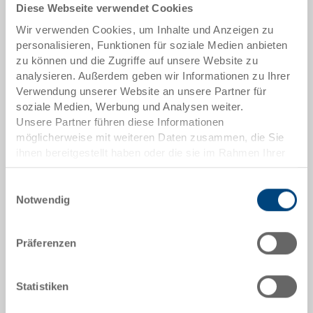
Diese Webseite verwendet Cookies
Artikeldaten
Wir verwenden Cookies, um Inhalte und Anzeigen zu
Bestellnummer
personalisieren, Funktionen für soziale Medien anbieten
3-204Z-72-V.7000.0101
zu können und die Zugriffe auf unsere Website zu
analysieren. Außerdem geben wir Informationen zu Ihrer
Aussenmasse:
Verwendung unserer Website an unsere Partner für
400 x 300 x 220 mm
soziale Medien, Werbung und Analysen weiter.
Unsere Partner führen diese Informationen
Farbe:
möglicherweise mit weiteren Daten zusammen, die Sie
RAL 7001 |
Weitere Farben auf Anfrage
ihnen bereitgestellt haben oder die sie im Rahmen Ihrer
Nutzung der Dienste gesammelt haben.
Einwilligungsauswahl
Notwendig
Angebot anfordern
Präferenzen
Technische Daten
Statistiken
Stapelbehälter RAKO, PP, silbergrau RAL 7001, aussen