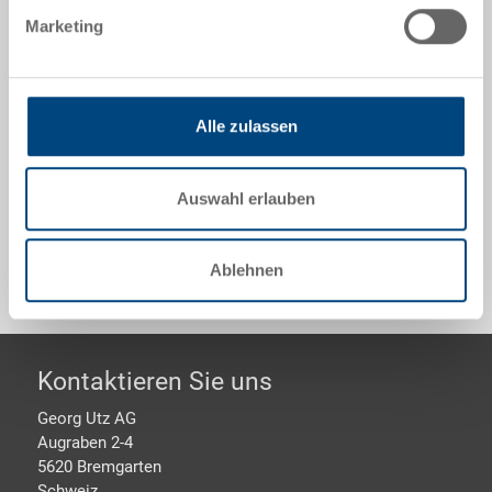
400x300x220 mm, innen 359x259x203 mm, 20.0 l,
Marketing
Seitenwände geschlossen, Doppelboden
geschlossen, 2 Muschelgriffe
Alle zulassen
Optionales Zubehör
Auswahl erlauben
Sonderanfertigungen - Unser Spezialgebiet
Ablehnen
Footer
Kontaktieren Sie uns
Georg Utz AG
Augraben 2-4
5620 Bremgarten
Schweiz