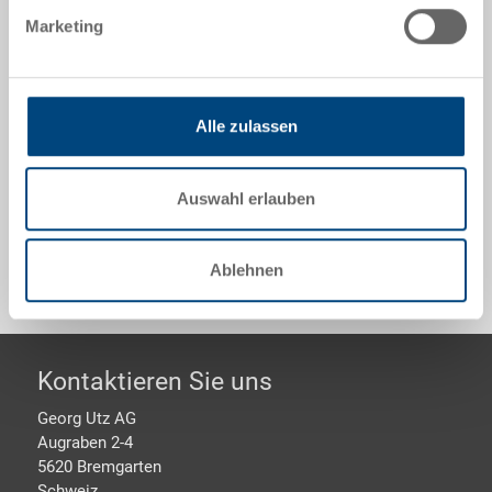
400x300x270 mm, innen 358x258x269 mm, 24.0 l,
Marketing
Seitenwände geschlitzt, Boden geschlossen, 4
Grifflöcher
Alle zulassen
Optionales Zubehör
Auswahl erlauben
Sonderanfertigungen - Unser Spezialgebiet
Ablehnen
Footer
Kontaktieren Sie uns
Georg Utz AG
Augraben 2-4
5620 Bremgarten
Schweiz