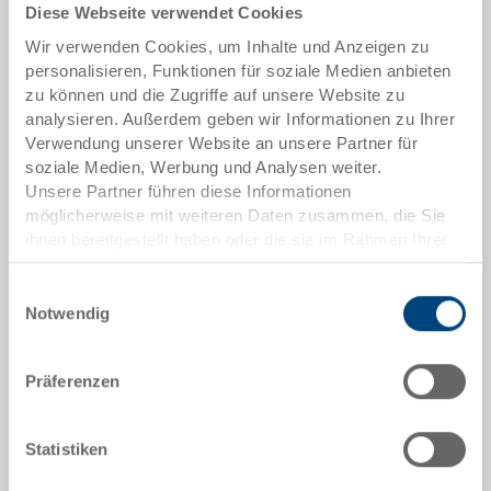
Diese Webseite verwendet Cookies
Artikeldaten
Wir verwenden Cookies, um Inhalte und Anzeigen zu
Bestellnummer
personalisieren, Funktionen für soziale Medien anbieten
3-112Z-2.7000.0101
zu können und die Zugriffe auf unsere Website zu
analysieren. Außerdem geben wir Informationen zu Ihrer
Aussenmasse:
Verwendung unserer Website an unsere Partner für
400 x 300 x 270 mm
soziale Medien, Werbung und Analysen weiter.
Unsere Partner führen diese Informationen
Farbe:
möglicherweise mit weiteren Daten zusammen, die Sie
RAL 7001 |
Weitere Farben auf Anfrage
ihnen bereitgestellt haben oder die sie im Rahmen Ihrer
Nutzung der Dienste gesammelt haben.
Einwilligungsauswahl
Notwendig
Angebot anfordern
Präferenzen
Technische Daten
Statistiken
Stapelbehälter RAKO, PP, silbergrau RAL 7001, aussen