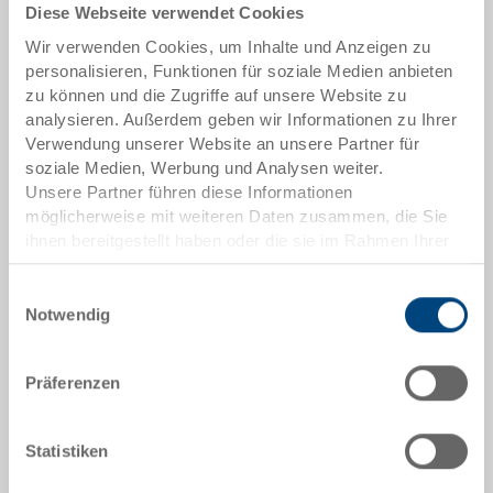
Diese Webseite verwendet Cookies
Artikeldaten
Wir verwenden Cookies, um Inhalte und Anzeigen zu
Bestellnummer
personalisieren, Funktionen für soziale Medien anbieten
3-200Z-5.7000.0101
zu können und die Zugriffe auf unsere Website zu
analysieren. Außerdem geben wir Informationen zu Ihrer
Aussenmasse:
Verwendung unserer Website an unsere Partner für
600 x 400 x 117 mm
soziale Medien, Werbung und Analysen weiter.
Unsere Partner führen diese Informationen
Farbe:
möglicherweise mit weiteren Daten zusammen, die Sie
RAL 7001 |
Weitere Farben auf Anfrage
ihnen bereitgestellt haben oder die sie im Rahmen Ihrer
Nutzung der Dienste gesammelt haben.
Einwilligungsauswahl
Notwendig
Angebot anfordern
Präferenzen
Technische Daten
Statistiken
Stapelbehälter RAKO, PP, silbergrau RAL 7001, aussen