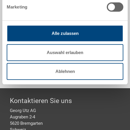
600x400x117 mm, innen 558x358x114 mm, 20.0 l,
Marketing
Seitenwände gelocht, Boden geschlitzt, 2
Muschelgriffe
Alle zulassen
Optionales Zubehör
Auswahl erlauben
Sonderanfertigungen - Unser Spezialgebiet
Ablehnen
Footer
Kontaktieren Sie uns
Georg Utz AG
Augraben 2-4
5620 Bremgarten
Schweiz