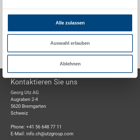
600x400x278 mm, innen 561x361x262 mm, 56.0 l,
Seitenwände geschlitzt, SGL-Boden geschlossen, 2
Grifflöcher
Alle zulassen
Sonderanfertigungen - Unser Spezialgebiet
Auswahl erlauben
Ablehnen
Footer
Kontaktieren Sie uns
Georg Utz AG
Augraben 2-4
5620 Bremgarten
Schweiz
Phone: +41 56 648 77 11
E-Mail: info.ch@
utzgroup.com