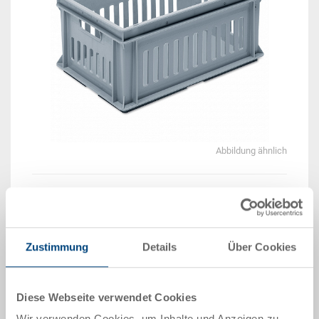
Abbildung ähnlich
Beispiel 3D Animation
Zustimmung
Details
Über Cookies
Lieferzeit: Auf Anfrage
Das Produkt kann nicht online bestellt werden:
An
g
ebot anfordern
Diese Webseite verwendet Cookies
Wir verwenden Cookies, um Inhalte und Anzeigen zu