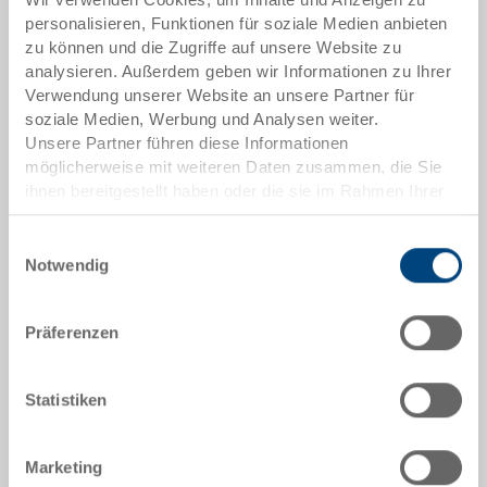
Artikeldaten
personalisieren, Funktionen für soziale Medien anbieten
zu können und die Zugriffe auf unsere Website zu
Bestellnummer
analysieren. Außerdem geben wir Informationen zu Ihrer
3-6426-22.7000.0101
Verwendung unserer Website an unsere Partner für
soziale Medien, Werbung und Analysen weiter.
Aussenmasse:
Unsere Partner führen diese Informationen
600 x 400 x 278 mm
möglicherweise mit weiteren Daten zusammen, die Sie
ihnen bereitgestellt haben oder die sie im Rahmen Ihrer
Farbe:
Nutzung der Dienste gesammelt haben.
RAL 7001 |
Weitere Farben auf Anfrage
Einwilligungsauswahl
Notwendig
Präferenzen
Angebot anfordern
Statistiken
Technische Daten
Marketing
Stapelbehälter RAKO, PP, silbergrau RAL 7001, aussen