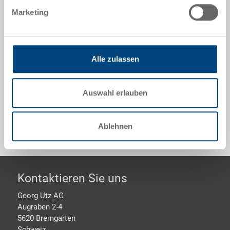
600x400x278 mm, innen 561x361x262 mm, 56.0 l,
Marketing
Seitenwände gelocht, SGL-Boden geschlossen, 2
Muschelgriffe
Alle zulassen
Optionales Zubehör
Auswahl erlauben
Sonderanfertigungen - Unser Spezialgebiet
Ablehnen
Footer
Kontaktieren Sie uns
Georg Utz AG
Augraben 2-4
5620 Bremgarten
Schweiz