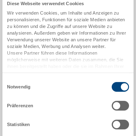
Diese Webseite verwendet Cookies
Artikeldaten
Wir verwenden Cookies, um Inhalte und Anzeigen zu
Bestellnummer
personalisieren, Funktionen für soziale Medien anbieten
3-6426-29.7000.0101
zu können und die Zugriffe auf unsere Website zu
analysieren. Außerdem geben wir Informationen zu Ihrer
Aussenmasse:
Verwendung unserer Website an unsere Partner für
600 x 400 x 278 mm
soziale Medien, Werbung und Analysen weiter.
Unsere Partner führen diese Informationen
Farbe:
möglicherweise mit weiteren Daten zusammen, die Sie
RAL 7001 |
Weitere Farben auf Anfrage
ihnen bereitgestellt haben oder die sie im Rahmen Ihrer
Nutzung der Dienste gesammelt haben.
Einwilligungsauswahl
Notwendig
Angebot anfordern
Präferenzen
Technische Daten
Statistiken
Stapelbehälter RAKO, PP, silbergrau RAL 7001, aussen