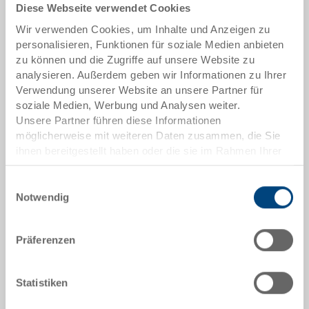
Diese Webseite verwendet Cookies
Artikeldaten
Wir verwenden Cookies, um Inhalte und Anzeigen zu
Bestellnummer
personalisieren, Funktionen für soziale Medien anbieten
3-6426N-24.7000.0101
zu können und die Zugriffe auf unsere Website zu
analysieren. Außerdem geben wir Informationen zu Ihrer
Aussenmasse:
Verwendung unserer Website an unsere Partner für
600 x 400 x 278 mm
soziale Medien, Werbung und Analysen weiter.
Unsere Partner führen diese Informationen
Farbe:
möglicherweise mit weiteren Daten zusammen, die Sie
RAL 7001 |
Weitere Farben auf Anfrage
ihnen bereitgestellt haben oder die sie im Rahmen Ihrer
Nutzung der Dienste gesammelt haben.
Einwilligungsauswahl
Notwendig
Angebot anfordern
Präferenzen
Technische Daten
Statistiken
Stapelbehälter RAKO, PP, silbergrau RAL 7001, aussen