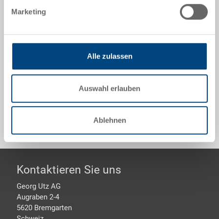
600x400x278 mm, innen 557x357x276 mm, 56.0 l,
Marketing
Seitenwände geschlossen, Boden geschlossen, 2
Grifflöcher
Alle zulassen
Optionales Zubehör
Auswahl erlauben
Sonderanfertigungen - Unser Spezialgebiet
Ablehnen
Footer
Kontaktieren Sie uns
Georg Utz AG
Augraben 2-4
5620 Bremgarten
Schweiz