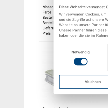
Diese Webseite verwendet 
Masse
600 x 400 x 28
Farbe
Wir verwenden Cookies, um I
Bestell Nr.
3-213Z-2-11.701
und die Zugriffe auf unsere 
Bestellmenge
ab 1 Stück
Website an unsere Partner f
Lieferzeit
Ab Lager
Unsere Partner führen diese 
Preis
-
haben oder die sie im Rahme
Einwilligungsauswahl
Notwendig
Ablehnen