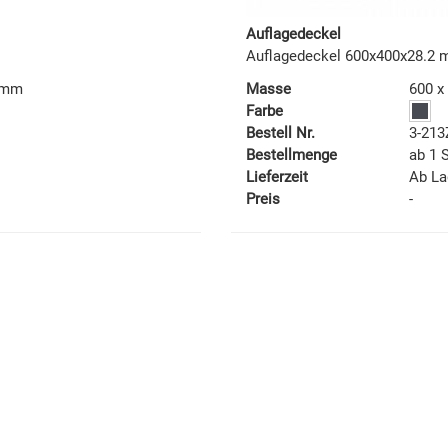
Auflagedeckel
Auflagedeckel 600x400x28.2
0 mm
Masse
600 x
Farbe
Bestell Nr.
3-213
Bestellmenge
ab 1 
Lieferzeit
Ab La
Preis
-