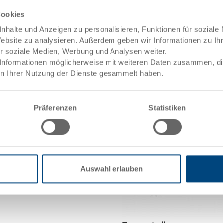
Cookies
 mm
Masse
600 x
Farbe
nhalte und Anzeigen zu personalisieren, Funktionen für soziale
0.0101
Bestell Nr.
3-213
Website zu analysieren. Außerdem geben wir Informationen zu I
Bestellmenge
ab 1 
ür soziale Medien, Werbung und Analysen weiter.
Lieferzeit
Ab La
Informationen möglicherweise mit weiteren Daten zusammen, die 
Preis
-
n Ihrer Nutzung der Dienste gesammelt haben.
Präferenzen
Statistiken
Auswahl erlauben