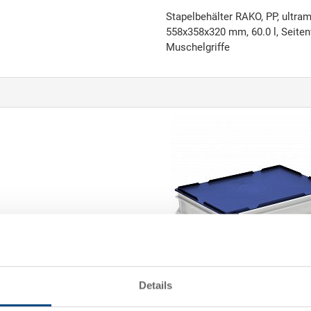
Stapelbehälter RAKO, PP, ultr
558x358x320 mm, 60.0 l, Seite
Muschelgriffe
Details
Scharnierdeckel
Scharnierdeckel 600x400x28