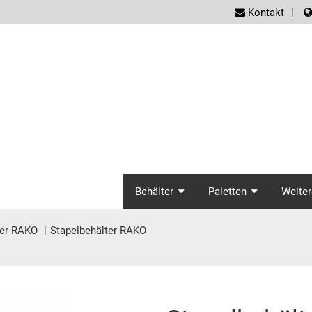
screen
Kontakt
screenreader.ma
Behälter
Paletten
Weiter
ter RAKO
Stapelbehälter RAKO