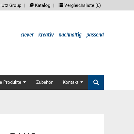
reader.meta_nav
scree
Utz Group
Katalog
Vergleichsliste (
0
)
clever - kreativ - nachhaltig - passend
in_nav
e Produkte
Zubehör
Kontakt