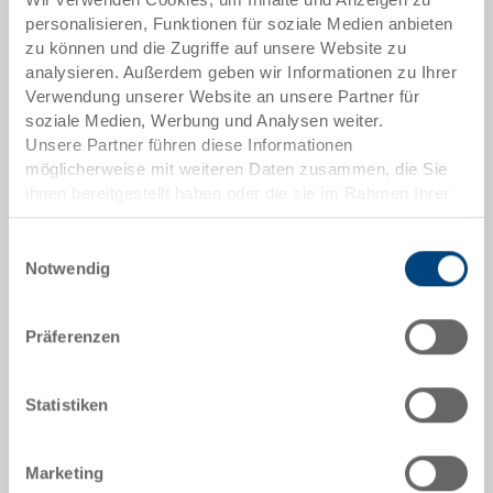
Artikeldaten
personalisieren, Funktionen für soziale Medien anbieten
zu können und die Zugriffe auf unsere Website zu
Bestellnummer
analysieren. Außerdem geben wir Informationen zu Ihrer
3-321Z-72.7000.0101
Verwendung unserer Website an unsere Partner für
soziale Medien, Werbung und Analysen weiter.
Aussenmasse:
Unsere Partner führen diese Informationen
800 x 600 x 220 mm
möglicherweise mit weiteren Daten zusammen, die Sie
ihnen bereitgestellt haben oder die sie im Rahmen Ihrer
Farbe:
Nutzung der Dienste gesammelt haben.
RAL 7001 |
Weitere Farben auf Anfrage
Einwilligungsauswahl
Notwendig
Präferenzen
Angebot anfordern
Statistiken
Technische Daten
Marketing
Stapelbehälter RAKO, PP, silbergrau RAL 7001, aussen