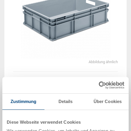
Abbildung ähnlich
Beispiel 3D Animation
Zustimmung
Details
Über Cookies
Lieferzeit: Auf Anfrage
Das Produkt kann nicht online bestellt werden:
An
g
ebot anfordern
Diese Webseite verwendet Cookies
Wir verwenden Cookies, um Inhalte und Anzeigen zu