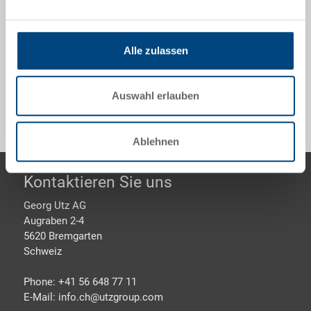
800x600x220 mm, innen 749x549x202 mm, 83.0 l,
Seitenwände geschlossen, Boden verrippt, 2
Grifflöcher
Alle zulassen
Sonderanfertigungen - Unser Spezialgebiet
Auswahl erlauben
Ablehnen
Footer
Kontaktieren Sie uns
Georg Utz AG
Augraben 2-4
5620 Bremgarten
Schweiz
Phone: +41 56 648 77 11
E-Mail: info.ch@
utzgroup.com