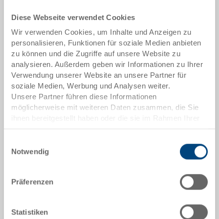
Lieferzeit: Auf Anfrage
Diese Webseite verwendet Cookies
Das Produkt kann nicht online bestellt werden:
Wir verwenden Cookies, um Inhalte und Anzeigen zu
An
g
ebot anfordern
personalisieren, Funktionen für soziale Medien anbieten
zu können und die Zugriffe auf unsere Website zu
Artikeldaten
analysieren. Außerdem geben wir Informationen zu Ihrer
Verwendung unserer Website an unsere Partner für
Bestellnummer
soziale Medien, Werbung und Analysen weiter.
36-204-11 EL
Unsere Partner führen diese Informationen
möglicherweise mit weiteren Daten zusammen, die Sie
Aussenmasse:
ihnen bereitgestellt haben oder die sie im Rahmen Ihrer
400 x 300 x 235 mm
Nutzung der Dienste gesammelt haben.
Einwilligungsauswahl
Farbe:
Notwendig
|
Weitere Farben auf Anfrage
Präferenzen
Angebot anfordern
Statistiken