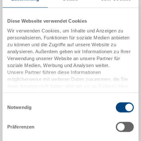
Das Produkt kann nicht online bestellt werden:
An
g
ebot anfordern
Diese Webseite verwendet Cookies
Wir verwenden Cookies, um Inhalte und Anzeigen zu
Artikeldaten
personalisieren, Funktionen für soziale Medien anbieten
zu können und die Zugriffe auf unsere Website zu
Bestellnummer
analysieren. Außerdem geben wir Informationen zu Ihrer
36-200-13.3080
Verwendung unserer Website an unsere Partner für
soziale Medien, Werbung und Analysen weiter.
Aussenmasse:
Unsere Partner führen diese Informationen
600 x 400 x 132 mm
möglicherweise mit weiteren Daten zusammen, die Sie
ihnen bereitgestellt haben oder die sie im Rahmen Ihrer
Farbe:
Nutzung der Dienste gesammelt haben.
|
Weitere Farben auf Anfrage
Einwilligungsauswahl
Notwendig
Präferenzen
Angebot anfordern