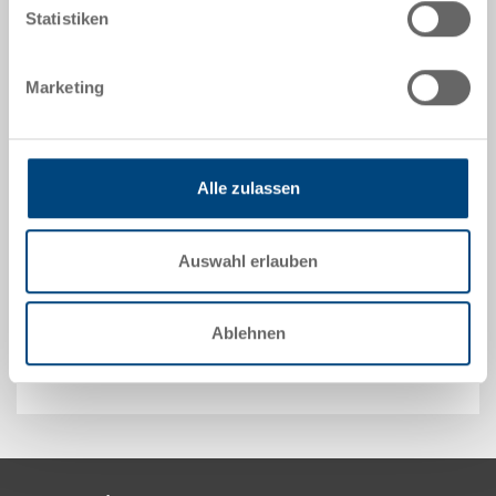
Statistiken
Technische Daten
Stapelbehälter RAKO mit Scharnierdeckel, PP,
Marketing
Behälter verkehrsrot, Deckel verkehrsrot, aussen
600x400x132 mm, innen 558x358x114 mm, 20.0 l, 2
Muschelgriffe, mit Schnappverschlüssen, mit
Scharnierhülsen
Alle zulassen
Optionales Zubehör
Auswahl erlauben
Ablehnen
Sonderanfertigungen - Unser Spezialgebiet