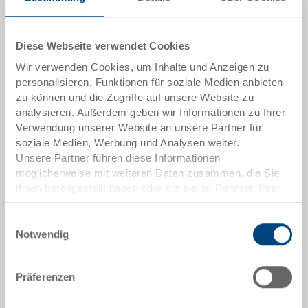
Das Produkt kann nicht online bestellt werden:
An
g
ebot anfordern
Diese Webseite verwendet Cookies
Wir verwenden Cookies, um Inhalte und Anzeigen zu
Artikeldaten
personalisieren, Funktionen für soziale Medien anbieten
zu können und die Zugriffe auf unsere Website zu
Bestellnummer
analysieren. Außerdem geben wir Informationen zu Ihrer
36-201-11.1110
Verwendung unserer Website an unsere Partner für
soziale Medien, Werbung und Analysen weiter.
Aussenmasse:
Unsere Partner führen diese Informationen
600 x 400 x 235 mm
möglicherweise mit weiteren Daten zusammen, die Sie
ihnen bereitgestellt haben oder die sie im Rahmen Ihrer
Farbe:
Nutzung der Dienste gesammelt haben.
|
Weitere Farben auf Anfrage
Einwilligungsauswahl
Notwendig
Präferenzen
Angebot anfordern