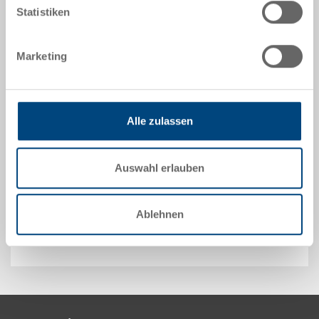
Statistiken
Technische Daten
Stapelbehälter RAKO mit Scharnierdeckel, PP,
Marketing
Behälter verkehrsgelb, Deckel verkehrsgelb, aussen
600x400x235 mm, innen 558x358x217 mm, 43.0 l, 2
Muschelgriffe, mit Schnappverschlüssen, ohne
Scharnierhülsen
Alle zulassen
Optionales Zubehör
Auswahl erlauben
Ablehnen
Sonderanfertigungen - Unser Spezialgebiet