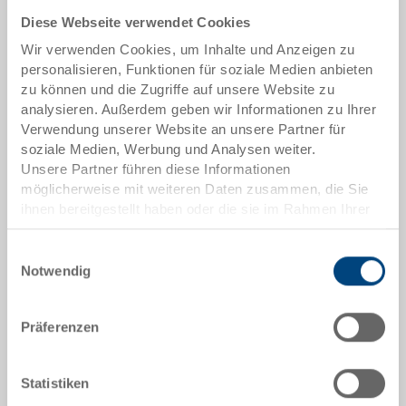
Diese Webseite verwendet Cookies
Das Produkt kann nicht online bestellt werden:
An
g
ebot anfordern
Wir verwenden Cookies, um Inhalte und Anzeigen zu
personalisieren, Funktionen für soziale Medien anbieten
zu können und die Zugriffe auf unsere Website zu
Artikeldaten
analysieren. Außerdem geben wir Informationen zu Ihrer
Verwendung unserer Website an unsere Partner für
Bestellnummer
soziale Medien, Werbung und Analysen weiter.
36-212-SG.7000
Unsere Partner führen diese Informationen
möglicherweise mit weiteren Daten zusammen, die Sie
Aussenmasse:
ihnen bereitgestellt haben oder die sie im Rahmen Ihrer
400 x 300 x 287 mm
Nutzung der Dienste gesammelt haben.
Farbe:
Einwilligungsauswahl
Notwendig
|
Weitere Farben auf Anfrage
Präferenzen
Angebot anfordern
Statistiken