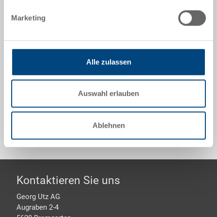
Technische Daten
Marketing
Stapelbehälter RAKO mit Sicherheitsschloss, PP,
Behälter silbergrau, Deckel dunkelgrau, aussen
400x300x287 mm, 24.0 l, Tragegriff, auf beiden
Alle zulassen
Kurzseiten, angenietet, Zylinder-Hebelschloss
gleichschliessend
Auswahl erlauben
Sonderanfertigungen - Unser Spezialgebiet
Ablehnen
Footer
Kontaktieren Sie uns
Georg Utz AG
Augraben 2-4