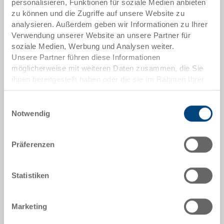
20-2007.1
personalisieren, Funktionen für soziale Medien anbieten
zu können und die Zugriffe auf unsere Website zu
Aussenmasse:
analysieren. Außerdem geben wir Informationen zu Ihrer
597 x 397 x 20 mm
Verwendung unserer Website an unsere Partner für
soziale Medien, Werbung und Analysen weiter.
Farbe:
Unsere Partner führen diese Informationen
|
Weitere Farben auf Anfrage
möglicherweise mit weiteren Daten zusammen, die Sie
ihnen bereitgestellt haben oder die sie im Rahmen Ihrer
Nutzung der Dienste gesammelt haben.
Einwilligungsauswahl
Notwendig
Angebot anfordern
Präferenzen
Technische Daten
Statistiken
Staubschutzdeckel, PET-G 1 mm, transparent, aussen
597x397x20 mm, zu RAKO / EUROTEC
Marketing
Optionales Zubehör