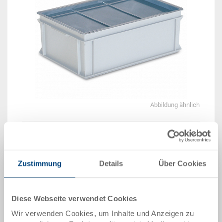
Abbildung ähnlich
Lieferzeit: Ab Lager
Das Produkt kann nicht online bestellt werden:
Zustimmung
Details
Über Cookies
An
g
ebot anfordern
Artikeldaten
Diese Webseite verwendet Cookies
Bestellnummer
Wir verwenden Cookies, um Inhalte und Anzeigen zu