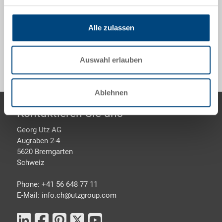
Alle zulassen
Sonderanfertigungen - Unser Spezialgebiet
Auswahl erlauben
Ablehnen
Footer
Kontaktieren Sie uns
Georg Utz AG
Augraben 2-4
5620 Bremgarten
Schweiz
Phone: +41 56 648 77 11
E-Mail: info.ch@
utzgroup.com