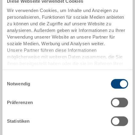
Diese Webseite verwendet Cookies
Artikeldaten
Wir verwenden Cookies, um Inhalte und Anzeigen zu
personalisieren, Funktionen für soziale Medien anbieten
Bestellnummer
zu können und die Zugriffe auf unsere Website zu
1256975
analysieren. Außerdem geben wir Informationen zu Ihrer
Verwendung unserer Website an unsere Partner für
Aussenmasse:
soziale Medien, Werbung und Analysen weiter.
400 x 300 x 26 mm
Unsere Partner führen diese Informationen
möglicherweise mit weiteren Daten zusammen, die Sie
Farbe:
ihnen bereitgestellt haben oder die sie im Rahmen Ihrer
|
Weitere Farben auf Anfrage
Nutzung der Dienste gesammelt haben.
Einwilligungsauswahl
Notwendig
Angebot anfordern
Präferenzen
Technische Daten
Statistiken
Stülpdeckel Oeco-Line zu Stapelbehälter RAKO, mit