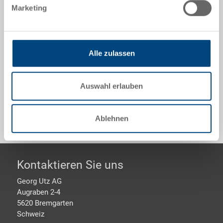
Haken, PP UIC, schwarz, aussen 400x300x26 mm,
Marketing
ohne Schnappverschlüsse, zu RAKO 400x300 mm
Optionales Zubehör
Alle zulassen
Auswahl erlauben
Sonderanfertigungen - Unser Spezialgebiet
Ablehnen
Footer
Kontaktieren Sie uns
Georg Utz AG
Augraben 2-4
5620 Bremgarten
Schweiz