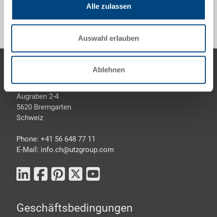
Alle zulassen
Auswahl erlauben
Footer
Kontaktieren Sie uns
Ablehnen
Georg Utz AG
Augraben 2-4
5620 Bremgarten
Schweiz
Phone: +41 56 648 77 11
E-Mail: info.ch@
utzgroup.com
Geschäftsbedingungen