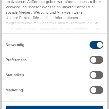
analysieren. Außerdem geben wir Informationen zu Ihrer
Aussenmasse:
Verwendung unserer Website an unsere Partner für
608 x 408 x 43 mm
soziale Medien, Werbung und Analysen weiter.
Unsere Partner führen diese Informationen
Farbe:
möglicherweise mit weiteren Daten zusammen, die Sie
RAL 5012 |
Weitere Farben auf Anfrage
ihnen bereitgestellt haben oder die sie im Rahmen Ihrer
Nutzung der Dienste gesammelt haben.
Einwilligungsauswahl
Notwendig
Angebot anfordern
Präferenzen
Technische Daten
Statistiken
Stülpdeckel, PP, lichtblau RAL 5012, aussen
608x408x43 mm, mit 8 Gurtaussparungen, zu RAKO /
Marketing
EUROTEC / NESCO
Sonderanfertigungen - Unser Spezialgebiet