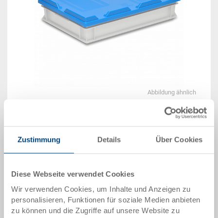
Abbildung ähnlich
Lieferzeit: Auf Anfrage
Zustimmung
Details
Über Cookies
Das Produkt kann nicht online bestellt werden:
An
g
ebot anfordern
Diese Webseite verwendet Cookies
Artikeldaten
Wir verwenden Cookies, um Inhalte und Anzeigen zu
Bestellnummer
personalisieren, Funktionen für soziale Medien anbieten
3-925-5.5070.0101
zu können und die Zugriffe auf unsere Website zu