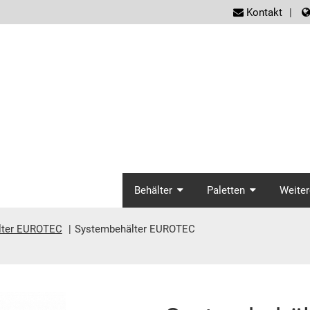
screen
Kontakt
screenreader.ma
Behälter
Paletten
Weiter
lter EUROTEC
Systembehälter EUROTEC