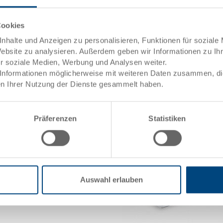
Einsatzbehälter
Einsatzbehälter 128x89x88 m
Cookies
 mm
Masse
128 x
nhalte und Anzeigen zu personalisieren, Funktionen für soziale
Farbe
Website zu analysieren. Außerdem geben wir Informationen zu I
.0153
Bestell Nr.
3-910
ür soziale Medien, Werbung und Analysen weiter.
Bestellmenge
ab 10
Informationen möglicherweise mit weiteren Daten zusammen, die 
Lieferzeit
Auf A
n Ihrer Nutzung der Dienste gesammelt haben.
Preis
-
Präferenzen
Statistiken
Auswahl erlauben