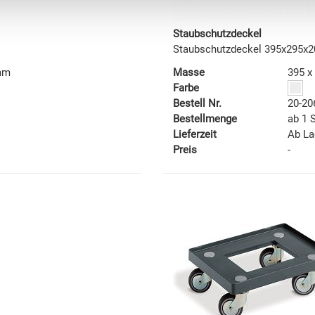
Staubschutzdeckel
Staubschutzdeckel 395x295x
 mm
Masse
395 x
Farbe
Bestell Nr.
20-20
Bestellmenge
ab 1 
Lieferzeit
Ab La
Preis
-