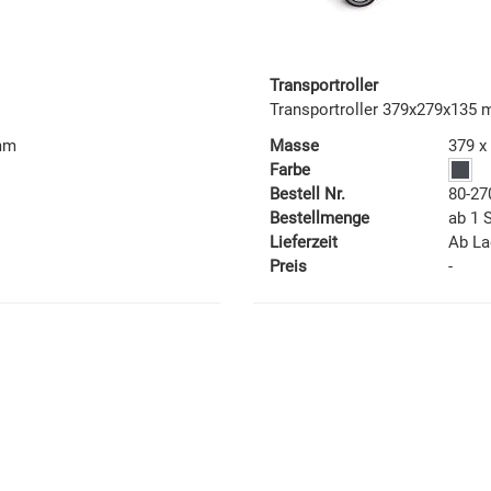
Transportroller
Transportroller 379x279x135
 mm
Masse
379 x
Farbe
Bestell Nr.
80-27
Bestellmenge
ab 1 
Lieferzeit
Ab La
Preis
-