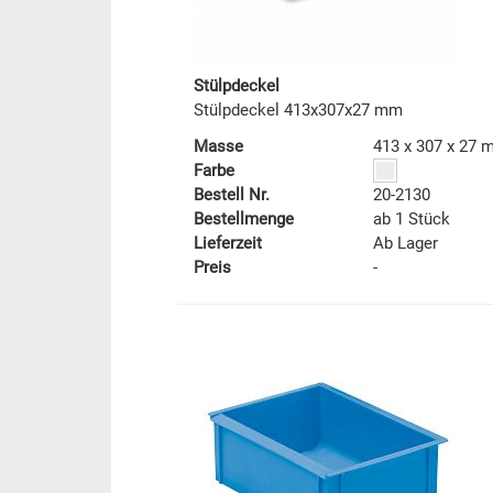
Stülpdeckel
Stülpdeckel 413x307x27 mm
Masse
413 x 307 x 27
Farbe
Bestell Nr.
20-2130
Bestellmenge
ab 1 Stück
Lieferzeit
Ab Lager
Preis
-