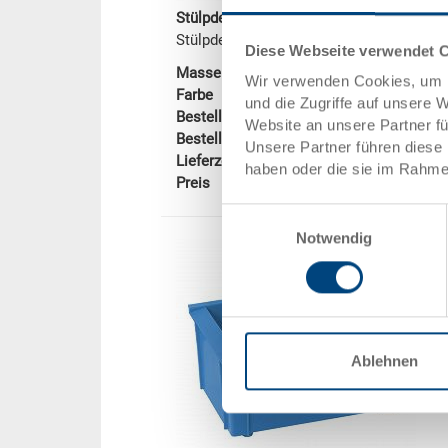
Stülpdeckel
Stülpdeckel 400x300x26 mm
Diese Webseite verwendet 
Masse
400 x 300 x 26
Wir verwenden Cookies, um I
Farbe
und die Zugriffe auf unsere 
Bestell Nr.
3-924-3-11.5070
Website an unsere Partner f
Bestellmenge
ab 500 Stück
Unsere Partner führen diese 
Lieferzeit
Auf Anfrage
haben oder die sie im Rahme
Preis
-
Einwilligungsauswahl
Notwendig
Ablehnen