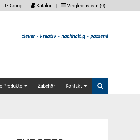
reader.meta_nav
scree
Utz Group
Katalog
Vergleichsliste (
0
)
clever - kreativ - nachhaltig - passend
in_nav
e Produkte
Zubehör
Kontakt