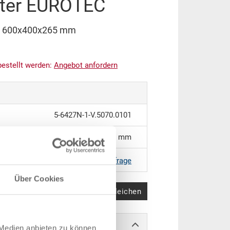
ter EUROTEC
C 600x400x265 mm
bestellt werden:
An
g
ebot anfordern
5-6427N-1-V.5070.0101
600 x 400 x 265 mm
RAL 5012 |
Weitere Farben auf Anfrage
Über Cookies
Produkt vergleichen
 Medien anbieten zu können