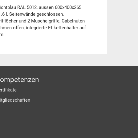
ichtblau RAL 5012, aussen 600x400x265
6 l, Seitenwände geschlossen,
fflöcher und 2 Muschelgriffe, Gabelnuten
men offen, integrierte Etikettenhalter auf
mm
ompetenzen
rtifikate
itgliedschaften