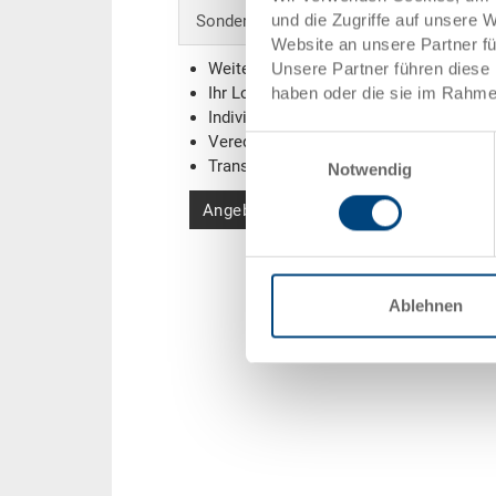
und die Zugriffe auf unsere 
Sonderanfertigungen - Unser Spezialgebi
Website an unsere Partner f
Weitere Farben
Unsere Partner führen diese 
Ihr Logo / Labeling
(Beispiele)
haben oder die sie im Rahme
Individuelle Systemlösungen
Veredelungen
Einwilligungsauswahl
Transponder (RFID) / Barcodes
(Beispi
Notwendig
Angebot anfordern
Ablehnen