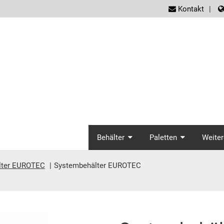
screen
Kontakt
screenreader.ma
Behälter
Paletten
Weiter
lter EUROTEC
Systembehälter EUROTEC