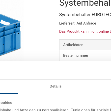
Systembehäl
Systembehälter EUROTE
Lieferzeit: Auf Anfrage
Das Produkt kann nicht online 
Artikeldaten
Bestellnummer
Aussenmasse:
Farbe:
Abbildung ähnlich
Details
Angebot anfordern
Cookies
Technische Daten
nhalte und Anzeigen zu personalisieren, Funktionen für soziale