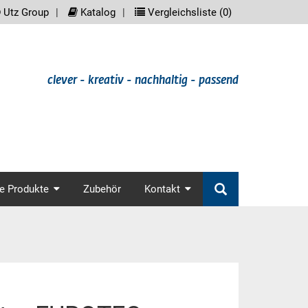
reader.meta_nav
scree
Utz Group
Katalog
Vergleichsliste (
0
)
clever - kreativ - nachhaltig - passend
in_nav
e Produkte
Zubehör
Kontakt