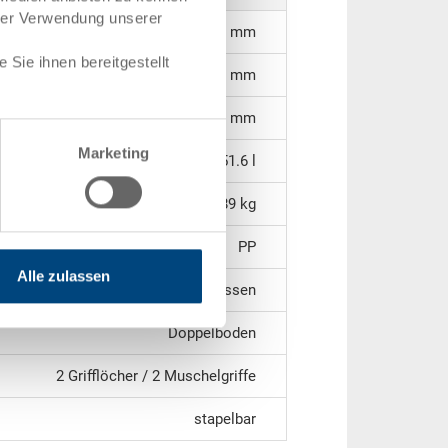
hrer Verwendung unserer
565 x 365 x 250 mm
Sie ihnen bereitgestellt
238 mm
253 mm
Marketing
51.6 l
2,89 kg
PP
Alle zulassen
geschlossen
Doppelboden
2 Grifflöcher / 2 Muschelgriffe
stapelbar