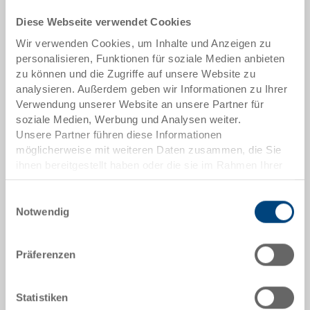
Lieferzeit: Auf Anfrage
Diese Webseite verwendet Cookies
Das Produkt kann nicht online bestellt werden:
An
g
ebot anfordern
Wir verwenden Cookies, um Inhalte und Anzeigen zu
personalisieren, Funktionen für soziale Medien anbieten
zu können und die Zugriffe auf unsere Website zu
Artikeldaten
analysieren. Außerdem geben wir Informationen zu Ihrer
Verwendung unserer Website an unsere Partner für
Bestellnummer
soziale Medien, Werbung und Analysen weiter.
80-58-26
Unsere Partner führen diese Informationen
möglicherweise mit weiteren Daten zusammen, die Sie
Aussenmasse:
ihnen bereitgestellt haben oder die sie im Rahmen Ihrer
600 x 400 x 172 mm
Nutzung der Dienste gesammelt haben.
Einwilligungsauswahl
Farbe:
Notwendig
RAL 7001 |
Weitere Farben auf Anfrage
Präferenzen
Angebot anfordern
Statistiken